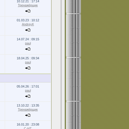
10.12.21 : 17:14
Тренажёрщик
01.03.23 : 10:12
AndreyK
14.07.24 : 09:15
paul
18.04.25 : 09:34
paul
05.04.26 : 17:01
paul
13.10.22 : 13:35
Тренажёрщик
16.01.20 : 23:08
С-НТ