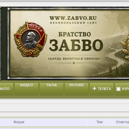
ВИДЕО
TikTok
RUTUBE
✈
▣
ФОТО
ТЕЛЕГА
КУР
Форум
Тем
Ответо