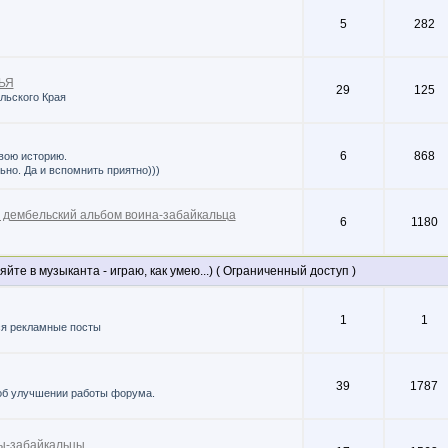
5
282
ЬЯ
29
125
льского Края
6
868
вою историю.
ьно. Да и вспомнить приятно)))
 дембельский альбом воина-забайкальца
6
1180
е в музыканта - играю, как умею...) ( Ограниченный доступ )
1
1
ся рекламные посты
39
1787
об улучшении работы форума.
-забайкальцы.