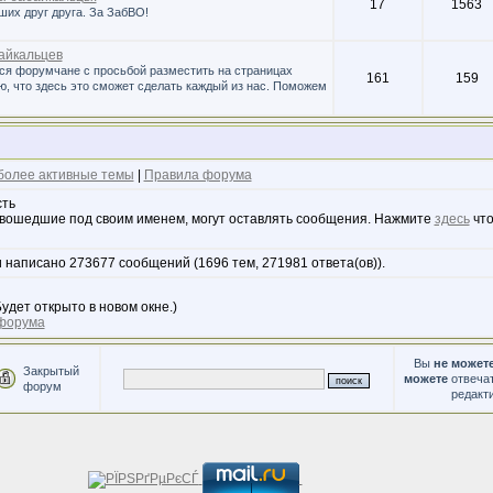
17
1563
их друг друга. За ЗабВО!
йкальцев
ся форумчане с просьбой разместить на страницах
161
159
ю, что здесь это сможет сделать каждый из нас. Поможем
более активные темы
|
Правила форума
сть
 вошедшие под своим именем, могут оставлять сообщения. Нажмите
здесь
что
 написано 273677 сообщений (1696 тем, 271981 ответа(ов)).
удет открыто в новом окне.)
 форума
Вы
не может
Закрытый
можете
отвечат
форум
редакт