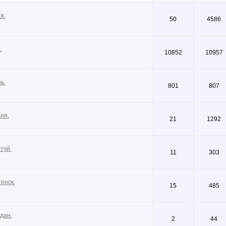
я.
50
4586
.
10852
10957
ь.
801
807
ия.
21
1292
туй.
11
303
енск.
15
485
дан.
2
44