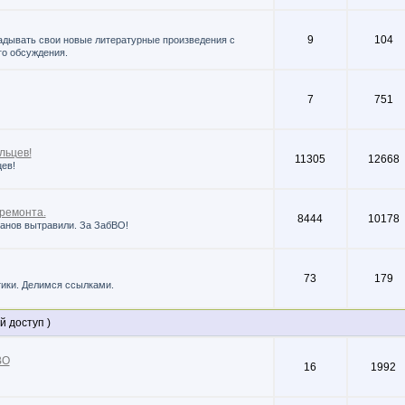
9
104
адывать свои новые литературные произведения с
о обсуждения.
7
751
льцев!
11305
12668
ев!
ремонта.
8444
10178
канов вытравили. За ЗабВО!
73
179
ики. Делимся ссылками.
 доступ )
ВО
16
1992