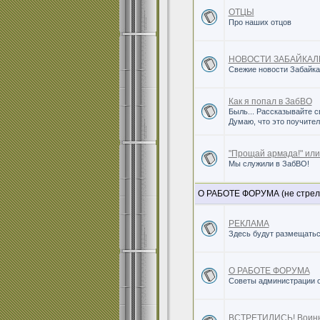
ОТЦЫ
Про наших отцов
НОВОСТИ ЗАБАЙКАЛ
Свежие новости Забайка
Как я попал в ЗабВО
Быль... Рассказывайте с
Думаю, что это поучител
"Прощай армада!" или
Мы служили в ЗабВО!
О РАБОТЕ ФОРУМА (не стреляйт
РЕКЛАМА
Здесь будут размещать
О РАБОТЕ ФОРУМА
Советы администрации 
ВСТРЕТИЛИСЬ! Воины