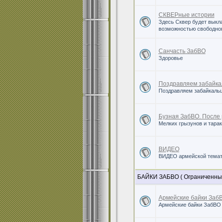
СКВЕРные истории
Здесь Сквер будет выкл
возможностью свободног
Санчасть ЗабВО
Здоровье
Поздравляем забайка
Поздравляем забайкальц
Бузная ЗабВО. После 
Мелких грызунов и тара
ВИДЕО
ВИДЕО армейской темат
БАЙКИ ЗАБВО ( Ограниченный
Армейские байки Заб
Армейские байки ЗабВО