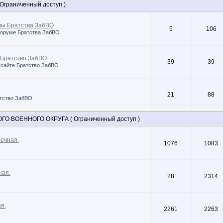
граниченный доступ )
ы Братства ЗабВО
5
106
форуме Братства ЗабВО
 Братство ЗабВО
39
39
 сайте Братство ЗабВО
21
88
атство ЗабВО
 ВОЕННОГО ОКРУГА ( Ограниченный доступ )
ечная.
1076
1083
ная.
28
2314
я.
2261
2263