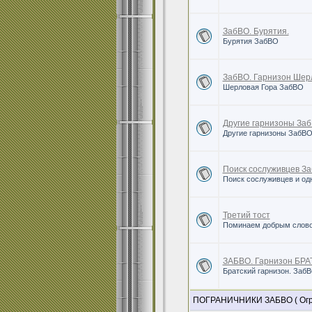
ЗабВО. Бурятия.
Бурятия ЗабВО
ЗабВО. Гарнизон Шер
Шерловая Гора ЗабВО
Другие гарнизоны За
Другие гарнизоны ЗабВ
Поиск сослуживцев З
Поиск сослуживцев и о
Третий тост
Поминаем добрым слово
ЗАБВО. Гарнизон БРА
Братский гарнизон. ЗабВ
ПОГРАНИЧНИКИ ЗАБВО ( Огра