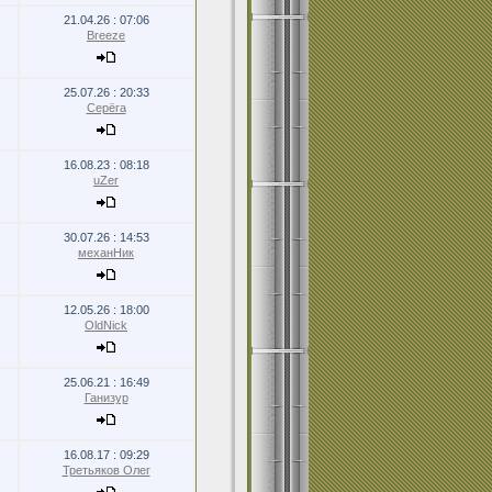
21.04.26 : 07:06
Breeze
25.07.26 : 20:33
Серёга
16.08.23 : 08:18
uZer
30.07.26 : 14:53
механНик
12.05.26 : 18:00
OldNick
25.06.21 : 16:49
Ганизур
16.08.17 : 09:29
Третьяков Олег