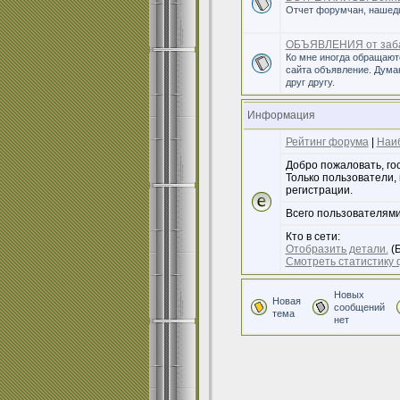
Отчет форумчан, нашедш
ОБЪЯВЛЕНИЯ от заба
Ко мне иногда обращают
сайта объявление. Дума
друг другу.
Информация
Рейтинг форума
|
Наи
Добро пожаловать, го
Только пользователи,
регистрации.
Всего пользователями
Кто в сети:
Отобразить детали.
(Б
Смотреть статистику
Новых
Новая
сообщений
тема
нет