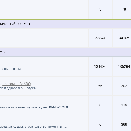
3
78
иченный доступ )
33847
34105
п )
134636
135264
 выпил - сюда.
 однополчан ЗабВО
56
302
в и однополчан - здесь!
6
219
равится называть скучную кухню КАМБУЗОМ!
6
369
род, авто, дом, строительство, ремонт и т.д.