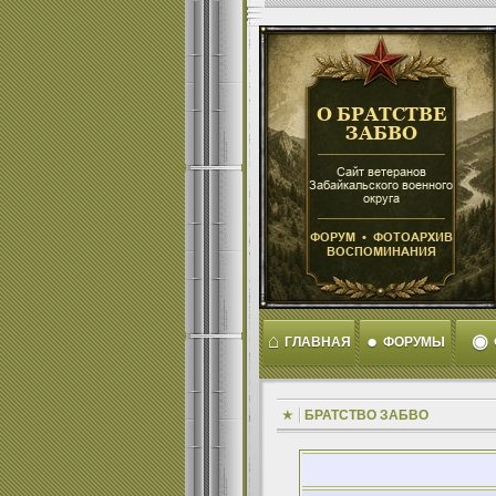
⌂
●
◉
ГЛАВНАЯ
ФОРУМЫ
БРАТСТВО ЗАБВО