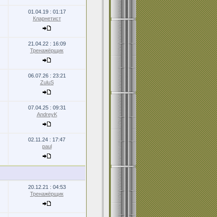
01.04.19 : 01:17
Кларнетист
21.04.22 : 16:09
Тренажёрщик
06.07.26 : 23:21
ZuluS
07.04.25 : 09:31
AndreyK
02.11.24 : 17:47
paul
20.12.21 : 04:53
Тренажёрщик