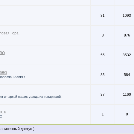
31
1093
ловая Гора.
8
876
бВО
55
8532
О
абВО
83
584
днополчан ЗабВО
37
1160
м и чаркой наших ушедших товарищей.
ТСК
1
0
О.
ниченный доступ )