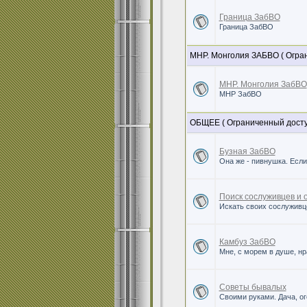
Граница ЗабВО
Граница ЗабВО
МНР. Монголия ЗАБВО ( Огран
МНР. Монголия ЗабВО
МНР ЗабВО
ОБЩЕЕ ( Ограниченный досту
Бузная ЗабВО
Она же - пивнушка. Если
Поиск сослуживцев и
Искать своих сослуживце
Камбуз ЗабВО
Мне, с морем в душе, н
Советы бывалых
Своими руками. Дача, ого