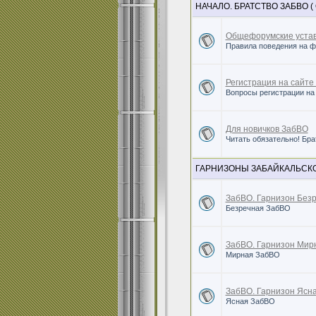
НАЧАЛО. БРАТСТВО ЗАБВО ( О
Общефорумские устав
Правила поведения на 
Регистрация на сайте
Вопросы регистрации на
Для новичков ЗабВО
Читать обязательно! Бр
ГАРНИЗОНЫ ЗАБАЙКАЛЬСКОГО
ЗабВО. Гарнизон Безр
Безречная ЗабВО
ЗабВО. Гарнизон Мир
Мирная ЗабВО
ЗабВО. Гарнизон Ясна
Ясная ЗабВО