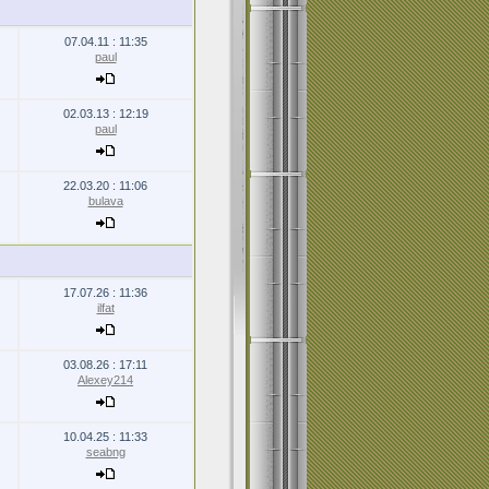
07.04.11 : 11:35
paul
02.03.13 : 12:19
paul
22.03.20 : 11:06
bulava
17.07.26 : 11:36
ilfat
03.08.26 : 17:11
Alexey214
10.04.25 : 11:33
seabng