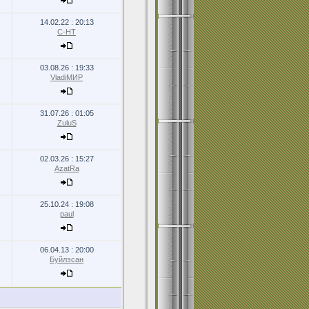
14.02.22 : 20:13
С-НТ
03.08.26 : 19:33
VladiМИР
31.07.26 : 01:05
ZuluS
02.03.26 : 15:27
AzatRa
25.10.24 : 19:08
paul
06.04.13 : 20:00
Буйлэсан