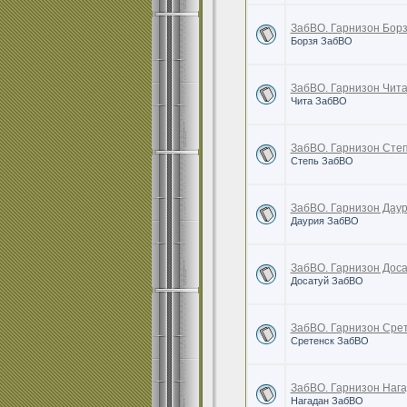
ЗабВО. Гарнизон Борз
Борзя ЗабВО
ЗабВО. Гарнизон Чита
Чита ЗабВО
ЗабВО. Гарнизон Степ
Степь ЗабВО
ЗабВО. Гарнизон Даур
Даурия ЗабВО
ЗабВО. Гарнизон Доса
Досатуй ЗабВО
ЗабВО. Гарнизон Срет
Сретенск ЗабВО
ЗабВО. Гарнизон Нага
Нагадан ЗабВО