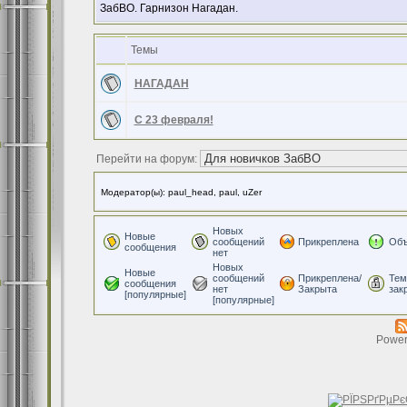
ЗабВО. Гарнизон Нагадан.
Темы
НАГАДАН
C 23 февраля!
Перейти на форум:
Модератор(ы): paul_head, paul, uZer
Новых
Новые
сообщений
Прикреплена
Объ
сообщения
нет
Новых
Новые
сообщений
Прикреплена/
Тем
сообщения
нет
Закрыта
зак
[популярные]
[популярные]
Power