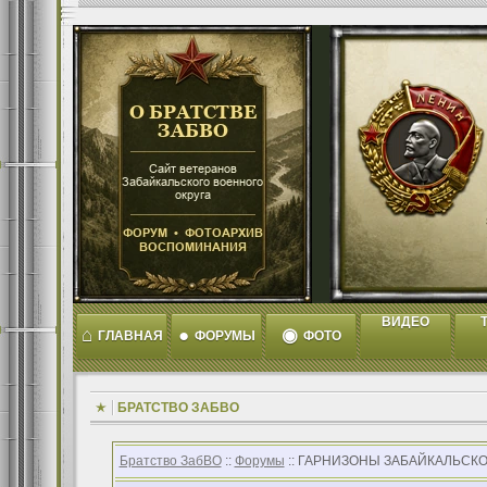
ВИДЕО
T
⌂
●
◉
ГЛАВНАЯ
ФОРУМЫ
ФОТО
БРАТСТВО ЗАБВО
Братство ЗабВО
::
Форумы
:: ГАРНИЗОНЫ ЗАБАЙКАЛЬСКОГО