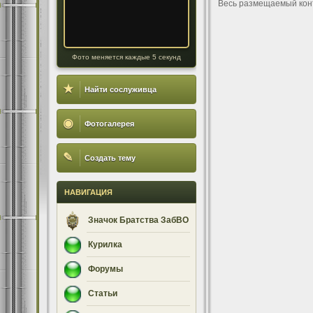
Весь размещаемый кон
Фото меняется каждые 5 секунд
★
Найти сослуживца
◉
Фотогалерея
✎
Создать тему
НАВИГАЦИЯ
Значок Братства ЗабВО
Курилка
Форумы
Статьи