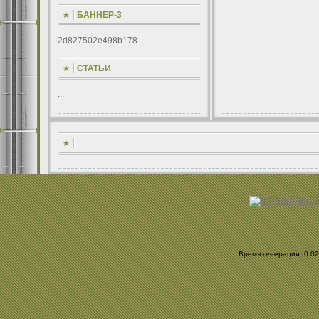
БАННЕР-3
2d827502e498b178
СТАТЬИ
...
Время генерации: 0.024