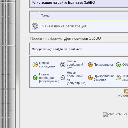
Регистрация на сайте Братство ЗабВО
Темы
Зачем нужна регистрация
Перейти на форум:
Модератор(ы): paul_head, paul, uZer
Новых
Новые
сообщений
Прикреплена
Объ
сообщения
нет
Новых
Новые
сообщений
Прикреплена/
Тем
сообщения
нет
Закрыта
зак
[популярные]
[популярные]
Power