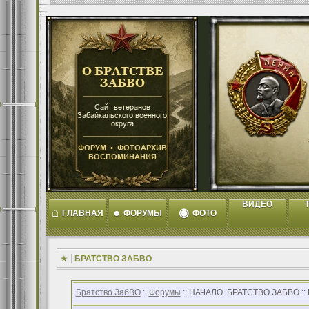
ВИДЕО
T
⌂
●
◉
ГЛАВНАЯ
ФОРУМЫ
ФОТО
БРАТСТВО ЗАБВО
Братство ЗабВО
::
Форумы
:: НАЧАЛО. БРАТСТВО ЗАБВО :: 