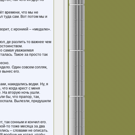
ёт времени, что мы не
л туда сам. Вот потом мы и
оворит, с иронией – «медалю».
мол, де разлить то важнее чем
достоинством.
Это самая уважаемая
алась. Такое за просто так
ресно.
сидело. Один совсем сопляк,
 вынес его.
аки, накидались водки. Ну, я
 что когда крест с меня
е. На вторую ночь ушли.
и бы, что прапор, так,
роспала. Вылезли, придушили
, так сонным и кончил его.
рой-то тоже месяца за два
елись – словами не описать.
 Я вообще не хотел, чтобы