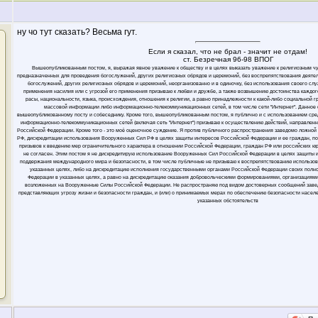
ну чо тут сказать? Весьма гут.
Если я сказал, что не брал - значит не отдам!
ст. Безречная 96-98 ВПОГ
Вышеопубликованным постом, я, выражая явное уважение к обществу и в целях выказать уважение к религиозным ч
предназначенных для проведения богослужений, других религиозных обрядов и церемоний, без воспрепятствования деяте
богослужений, других религиозных обрядов и церемоний, неорганизованно и в одиночку, без использования своего слу
применения насилия или с угрозой его применения призываю к любви и дружбе, а также возвышению достоинства каждого
расы, национальности, языка, происхождения, отношения к религии, а равно принадлежности к какой-либо социальной 
массовой информации либо информационно-телекоммуникационных сетей, в том числе сети "Интернет". Данное
вышеопубликованному посту и собеседнику. Кроме того, вышеопубликованным постом, я публично и с использованием ср
информационно-телекоммуникационных сетей (включая сеть "Интернет") призываю к осуществлению действий, направлен
Российской Федерации. Кроме того - это моё оценочное суждение. Я против публичного распространения заведомо ложн
РФ, дискредитации использования Вооруженных Сил РФ в целях защиты интересов Российской Федерации и ее граждан, п
призывов к введению мер ограничительного характера в отношении Российской Федерации, граждан РФ или российских юрли
не согласен. Этим постом я не дискредитирую использование Вооруженных Сил Российской Федерации в целях защиты 
поддержания международного мира и безопасности, в том числе публичные не призываю к воспрепятствованию использо
указанных целях, либо на дискредитацию исполнения государственными органами Российской Федерации своих полн
Федерации в указанных целях, а равно на дискредитацию оказания добровольческими формированиями, организациями
возложенных на Вооруженные Силы Российской Федерации. Не распространяю под видом достоверных сообщений заве
представляющих угрозу жизни и безопасности граждан, и (или) о принимаемых мерах по обеспечению безопасности населе
указанных обстоятельств