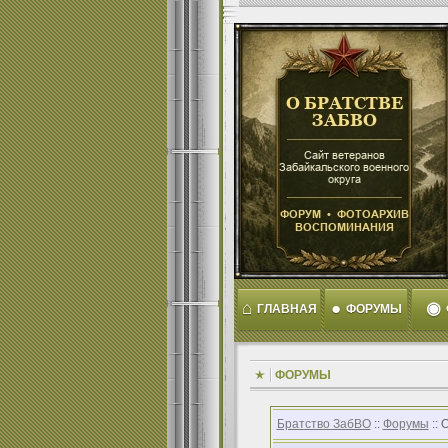
⌂
●
◉
ГЛАВНАЯ
ФОРУМЫ
ФОРУМЫ
Братство ЗабВО
::
Форумы
:: 