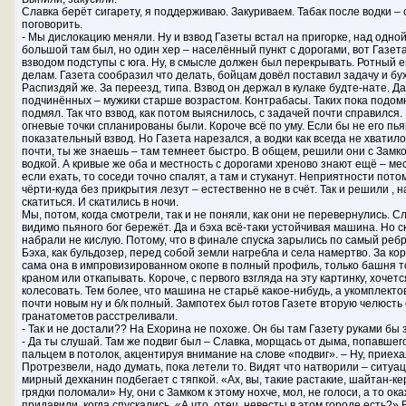
Славка берёт сигарету, я поддерживаю. Закуриваем. Табак после водки – 
поговорить.
- Мы дислокацию меняли. Ну и взвод Газеты встал на пригорке, над одно
большой там был, но один хер – населённый пункт с дорогами, вот Газет
взводом подступы с юга. Ну, в смысле должен был перекрывать. Ротный е
делам. Газета сообразил что делать, бойцам довёл поставил задачу и бух
Распиздяй же. За переезд, типа. Взвод он держал в кулаке будте-нате. 
подчинённых – мужики старше возрастом. Контрабасы. Таких пока подом
подмял. Так что взвод, как потом выяснилось, с задачей почти справился.
огневые точки спланированы были. Короче всё по уму. Если бы не его пья
показательный взвод. Но Газета нарезался, а водки как всегда не хватило
почти, ты же знаешь – там темнеет быстро. В общем, решили они с Замком
водкой. А кривые же оба и местность с дорогами хреново знают ещё – мес
если ехать, то соседи точно спалят, а там и стуканут. Неприятности потом
чёрти-куда без прикрытия лезут – естественно не в счёт. Так и решили , н
скатиться. И скатились в ночи.
Мы, потом, когда смотрели, так и не поняли, как они не перевернулись. С
видимо пьяного бог бережёт. Да и бэха всё-таки устойчивая машина. Но с
набрали не кислую. Потому, что в финале спуска зарылись по самый ребр
Бэха, как бульдозер, перед собой земли нагребла и села намертво. За ко
сама она в импровизированном окопе в полный профиль, только башня то
краном или откапывать. Короче, с первого взгляда на эту картинку, хочет
колесовать. Тем более, что машина не старьё какое-нибудь, а укомплекто
почти новым ну и б/к полный. Зампотех был готов Газете вторую челюсть с
гранатометов расстреливали.
- Так и не достали?? На Ехорина не похоже. Он бы там Газету руками бы 
- Да ты слушай. Там же подвиг был – Славка, морщась от дыма, попавшего
пальцем в потолок, акцентируя внимание на слове «подвиг». – Ну, приеха
Протрезвели, надо думать, пока летели то. Видят что натворили – ситуац
мирный дехканин подбегает с тяпкой. «Ах, вы, такие растакие, шайтан-ке
грядки поломали» Ну, они с Замком к этому нохче, мол, не голоси, а то ок
придавили, когда спускались. «А что, отец, невесты в этом городе есть?» 