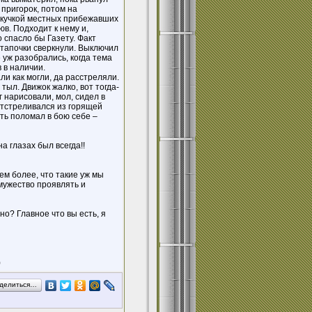
 пригорок, потом на
и кучкой местных прибежавших
в. Подходит к нему и,
о спасло бы Газету. Факт
о тапочки сверкнули. Выключил
 уж разобрались, когда тема
 в наличии.
 как могли, да расстреляли.
тыл. Движок жалко, вот тогда-
 нарисовали, мол, сидел в
Отстреливался из горящей
сть поломал в бою себе –
а глазах был всегда!!
тем более, что такие уж мы
 мужество проявлять и
о? Главное что вы есть, я
)
делиться…