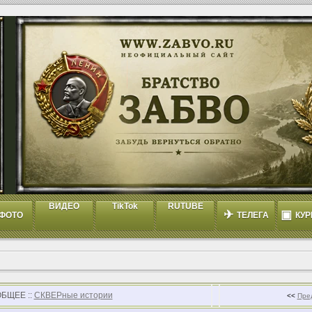
ВИДЕО
TikTok
RUTUBE
✈
▣
ФОТО
ТЕЛЕГА
КУР
ОБЩЕЕ ::
СКВЕРные истории
<<
Пре