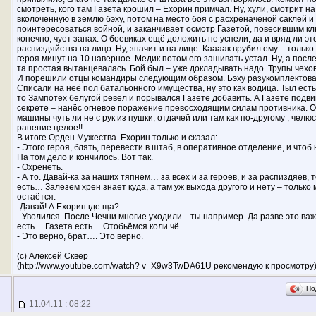
смотреть, кого там Газета крошил – Ехорин примчал. Ну, хули, смотрит на
вколоченную в землю бэху, потом на место боя с расхреначеной саклей 
поинтересоваться войной, и заканчивает осмотр Газетой, повесившим клю
конечно, чует запах. О боевиках ещё доложить не успели, да и вряд ли эт
распиздяйства на лицо. Ну, значит и на лице. Каааак врубил ему – тольк
героя минут на 10 наверное. Медик потом его зашивать устал. Ну, а после
та простая вытанцевалась. Бой был – уже докладывать надо. Трупы чехов
И порешили отцы командиры следующим образом. Бэху разукомплектовали
Списали на неё пол батальонного имущества, ну это как водица. Тыл есть 
то Зампотех белугой ревел и порывался Газете добавить. А Газете подвиг
секрете – нанёс огневое поражение превосходящим силам противника. 
машины чуть ли не с рук из пушки, отдачей или там как по-другому , челю
ранение целое!!
В итоге Орден Мужества. Ехорин только и сказал:
- Этого героя, блять, перевести в штаб, в оперативное отделение, и чтоб н
На том дело и кончилось. Вот так.
- Охренеть.
- А то. Давай-ка за наших тяпнем… за всех и за героев, и за распиздяев, 
есть… Залезем хрен знает куда, а там уж выхода другого и нету – только
остаётся.
-Давай! А Ехорин где ща?
- Уволился. После Чечни многие уходили…ты например. Да разве это важн
есть… Газета есть… Отобьёмся коли чё.
- Это верно, брат…. Это верно.
(с) Алексей Сквер
(http://www.youtube.com/watch? v=X9w3TwDA61U рекомендую к просмотру
По
11.04.11 : 08:22