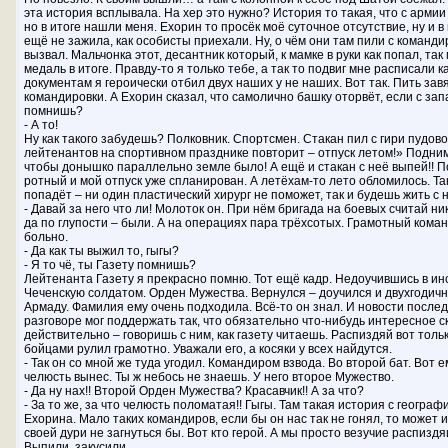
эта история всплывала. На хер это нужно? История то такая, что с армии 
но в итоге нашли меня. Ехорин то просёк моё суточное отсутствие, ну и в
ещё не зажила, как особисты приехали. Ну, о чём они там пили с командир
вызвал. Мальчонка этот, десантник который, к мамке в руки как попал, так
медаль в итоге. Правду-то я только тебе, а так то подвиг мне расписали к
документам я героически отбил двух наших у не наших. Вот так. Пить зав
командировки. А Ехорин сказал, что самолично башку оторвёт, если с зап
помнишь?
- А то!
Ну как такого забудешь? Полковник. Спортсмен. Стакан пил с гири пудово
лейтенантов на спортивном празднике повторит – отпуск летом!» Подними
чтобы донышко параллельно земле было! А ещё и стакан с неё выпей!! П
ротный и мой отпуск уже спланирован. А летёхам-то лето обломилось. Та
попадёт – ни один пластический хирург не поможет, так и будешь жить с 
- Давай за него что ли! Молоток он. При нём бригада на боевых считай ник
да по глупости – были. А на операциях пара трёхсотых. Грамотный коман
больно.
- Да как ты выжил то, гыгы?
- Я то чё, ты Газету помнишь?
Лейтенанта Газету я прекрасно помню. Тот ещё кадр. Недоучившись в ин
Чеченскую солдатом. Орден Мужества. Вернулся – доучился и двухгодич
Армаду. Фамилия ему очень подходила. Всё-то он знал. И новости послед
разговоре мог поддержать так, что обязательно что-нибудь интересное с
действительно – говоришь с ним, как газету читаешь. Распиздяй вот тольк
бойцами рулил грамотно. Уважали его, а косяки у всех найдутся.
- Так он со мной же туда угодил. Командиром взвода. Во второй бат. Вот 
челюсть вынес. Ты ж небось не знаешь. У него второе Мужество.
- Да ну нах!! Второй Орден Мужества? Красавчик!! А за что?
- За то же, за что челюсть поломатая!! Гыгы. Там такая история с географ
Ехорина. Мало таких командиров, если бы он нас так не гонял, то может и 
своей дури не загнуться бы. Вот кто герой. А мы просто везучие распиздя
Выпили, закусили.