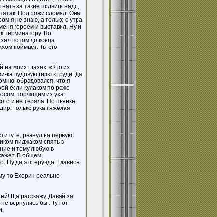
гнать за такие подвиги надо,
 пятак. Пол рожи сломал. Она
ом я не знаю, а только с утра
 меня героем и выставил. Ну и
ак терминатору. По
язал потом до конца
ахом поймает. Ты его
й на моих глазах. «Кто из
-ка пудовую гирю к груди. Да
омню, обрадовался, что я
кой если кулаком по роже
носом, торчащим из уха.
ого и не теряла. По пьянке,
дир. Только рука тяжёлая
ституте, рванул на первую
ником-пиджаком опять в
ние и тему любую в
кажет. В общем,
о. Ну да это ерунда. Главное
ему то Ехорин реально
ией! Ща расскажу. Давай за
не вернулись бы . Тут от
и.