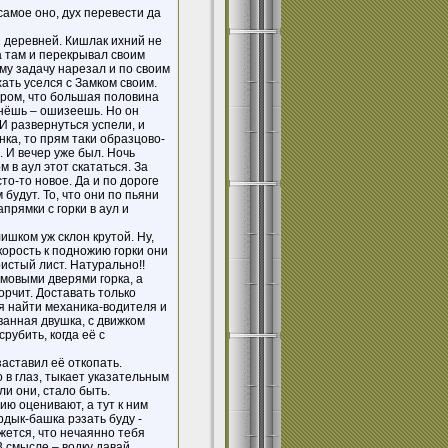
самое оно, дух перевести да
й деревней. Кишлак ихний не
а там и перекрывал своим
му задачу нарезал и по своим
ать уселся с Замком своим.
Даром, что большая половина
нёшь – ошизеешь. Но он
 И развернуться успели, и
нка, то прям таки образцово-
. И вечер уже был. Ночь
 в аул этот скататься. За
то-то новое. Да и по дороге
 будут. То, что они по пьяни
апрямки с горки в аул и
лишком уж склон крутой. Ну,
корость к подножию горки они
истый лист. Натурально!!
рмовыми дверями горка, а
рчит. Доставать только
ся найти механика-водителя и
ванная двушка, с движком
рубить, когда её с
заставил её откопать.
 в глаз, тыкает указательным
ли они, стало быть.
ию оценивают, а тут к ним
рдык-башка рэзать буду -
ажется, что нечаянно тебя
В смысле – водку давай.