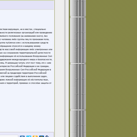
увствам верующих, не в местах, специально
льности религиозных организаций или проведению
жебного положения (за неимением оного), без
 человека либо группы лиц по признакам пола,
группе публично или с использованием средств
 обращение относится к каждому моему
едств массовой информации либо электронных или
ных на сохранение территориальной целостности
ой информации об использовании Вооруженных Сил
оддержания международного мира и безопасности,
ц. Я запрещаю читать этот пост тому, кто с ним
интересов Российской Федерации и ее граждан,
вания Вооруженных Сил Российской Федерации в
омочий за пределами территории Российской
 или лицами содействия в выполнении задач,
домо ложной информации об обстоятельствах,
ния и территорий, приемах и способах защиты от