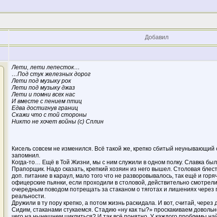
Добавил
Лети, лети лепесток…
…Под стук железных дорог
Лети под музыку рок
Лети под музыку джаз
Лети и помни всех нас
И вместе с пением птиц
Едва достигнув границ
Скажи что с той стороны
Никто не хочет войны (с) Сплин
Кисель совсем не изменился. Всё такой же, крепко сбитый неунывающий с
запомнил.
Когда-то… Ещё в Той Жизни, мы с ним служили в одном полку. Славка бы
Прапорщик. Надо сказать, крепкий хозяин из него вышел. Столовая блест
доп. питание в караул, мало того что не разворовывалось, так ещё и горя
офицерские пьянки, если проходили в столовой, действительно смотрел
очередным поводом потрещать за стаканом о тяготах и лишениях через 
реальности.
Дружили в ту пору крепко, а потом жизнь раскидала. И вот, считай, через 
Сидим, стаканами стукаемся. Стадию «ну как ты?» проскакиваем довольно
чего на нынешнем циклиться? И так всё понятно. У каждого проблемы найд