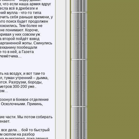
, что если наша армия вдруг
есла всё в дребезги и
ний мулла - что-то типа
чить себя раньше времени, у
 что поиск будет продолжен
покоились. Тем более не
 не понимают. Короче,
кривая у них совсем уж
а второй пойдёт взвод
сварганенной жопы. Скинулись
 дехканину пообещали
-то в ней, а Газета
пулемётчика…
ь на воздух, и вот там-то
л, туман утренний – дымка,
ются. Разгрузки, бороды,
метров 300-200 уже..
йфом…
квозонул в боевое отделение
. Осколочными. Прикинь,
лкие части. Мы потом собирать
знает.
, все дела… бой то быстрый
ем скопом на разбор
ока выматерил, пока рванул