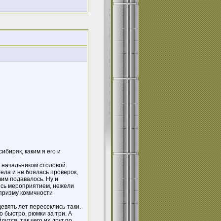
ибиряк, каким я его и
л начальником столовой.
ела и не боялась проверок,
чим подавалось. Ну и
ись мероприятием, нежели
призму комичности
девять лет пересеклись-таки.
 быстро, рюмки за три. А
утся, так чего их друг по