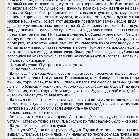
Мирный нохча, конечно, подахуел с такого перфоманса. Но, быстро понял
приехала в гости, то лучше с ней дружить, пока она окончательно не разн
пополам. Короче, быстро выясняется, что водки в ауле нет, потому что их
нашего Ехорина. Грамотные мужики, не дающие молодёжи и дуракам кале
каждой нации есть. Но вот этот дехканин предлагает замену водке, видя,
до совсем уж конкретных неприятностей. Да и правильно, хрен бы они ус
марадёрничают – бабло ему суют. А наши когда бабло суют – слово «нет»
предлагает он им гаш. Ну, гашиш в смысле. В общем, курнули они. Мысль 
загогулинами пошла и порешили они, что один останется бэху охранять, 
проверит, ну и по утру будут кумекать как вылезать из собственноручно 
на пальцах – выпало Газете ночевать в бэхе. Покурили на дорожку ещё,
ништяки с грядками, да и расстались. Замок ушёл в ночь, да и срубился где
завалился на место механа, там спинка сидушки откидывается к месту 
- Знаю, ты суть давай…
- Наливай лучше. Я уж рассказывать устал…
- Так чё там с Газетой?
- Да ничё… К утру задубел. Говорит, на рассвете проснулся, полез покурит
чуть не обосрался. Натурально. Рассказывал, мол, башку из люка вытащи
тишина, хорошо так, красиво…. глядь, а к его бэхе люди от зелёнки двига
ленты по башкам ичкерийские. Короче «аллах акбар» ща будет. И до них 
Переконил, говорит жуть. Но молодец, хоть и с будуна, да ещё и под ка
- Его чо? Не отпустило ещё что ли?
- Да откуда мне знать? Не в этом суть…кривой он там или не кривой, а с
на место наводчика, ну и пушку на прямую наводку. Да как дал очередями
метров на 200 в упор ОФЗ если лупануть – чё будет!
- Кровь, говно, песок и пчёлы…
- Во-во, он их там в клочья порвал. А потом ещё, со страху, дорвал на ме
устали. Пятерых точно завалил, а сколько их там реально было – хер его 
- Да уж… повезло, что проснулся…
- Проснулся?? Да он всю округу разбудил. Группа быстрого реагирования
вышел. Стрельба закончилась, ну и начальство после доклада группы вс
припылило, благо не так далеко от штаба всё это вытворялось. Комбат п