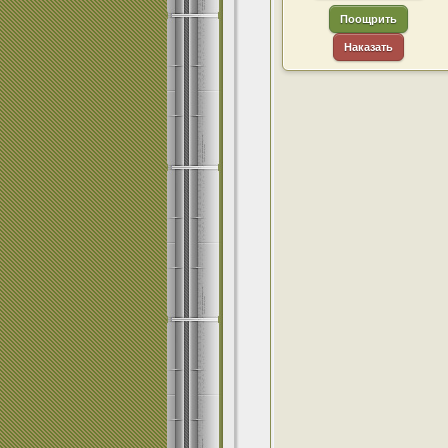
Поощрить
Наказать