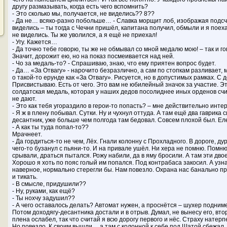
другу размазывать, когда есть чего вспомнить?
- Это сколько мы, получается, не виделись?? 8??
- Да не… всяко-разно побольше… - Славка морщит лоб, изображая подсч
виделись – ты тогда с Чечни пришёл, капитана получил, обмыли и я поеха
не виделись. Ты же уволился, а я ещё не приехал!
- Угу. Кажется…
- Да точно тебе говорю, ты же не обмывал со мной медалю мою! – так и г
Значит, дорожит ею, но на показ посмеивается над ней.
- Чо за медаль-то? - Спрашиваю, знаю, что ему приятен вопрос будет.
- Да… «За Отвагу» - нарочито безразлично, а сам по стопкам разливает, 
о такой-то ерунде как «За Отвагу». Рисуется, но в допустимых рамках. С 
Присвистываю. Есть от чего. Это вам не юбилейный значок за участие. 
солдатская медаль, которая у наших дедов посолиднее иных орденов счит
не дают.
- Это как тебя угораздило в герои-то попасть? – мне действительно инте
- Я ж в плену побывал. Сутки. Ну и чухнул оттуда. А там ещё два гаврика 
десантник, уже больше чем полгода там бедовал. Совсем плохой был. Еле
- А как ты туда попал-то??
Мрачнеет.
- Да гордиться-то не чем, Лёх. Гнали колонну с Прохладного. В дороге, дур
чего-то бузанул с пьяни-то. И на привале ушёл. Ни хера не помню. Помню,
срывали, драться пытался. Рожу набили, да в яму бросили. А там эти дво
Хорошо я хоть по пояс голый им попался. Под контрабаса закосил. А узнал
наверное, нормально стерегли бы. Нам повезло. Охрана нас банально п
и тикать.
- В смысле, придушили??
- Ну, руками, как ещё?
- Ты нохчу задушил??
- А чего оставалось делать? Автомат нужен, а проснётся – шухер поднимет
Потом доходягу-десантника достали и в отрыв. Думал, не вынесу его, вто
плена ослабел, так что считай я всю дорогу первого и нёс. Страху натерп
Но повезло. К своим вышли… а там с колонной к себе под Шатой сбежал.