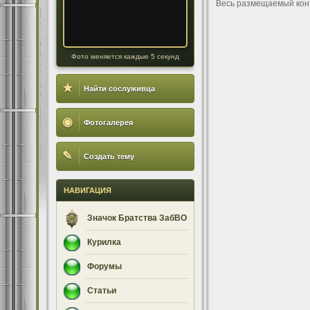
Весь размещаемый кон
Фото меняется каждые 5 секунд
★
Найти сослуживца
◉
Фотогалерея
✎
Создать тему
НАВИГАЦИЯ
Значок Братства ЗабВО
Курилка
Форумы
Статьи