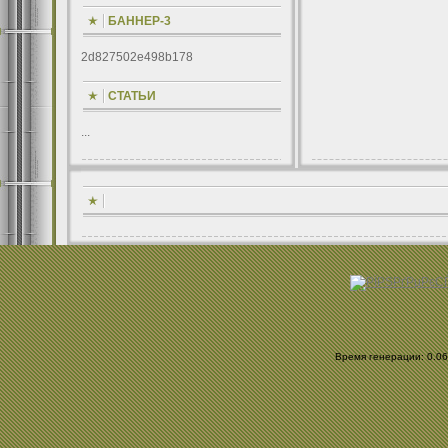
БАННЕР-3
2d827502e498b178
СТАТЬИ
...
Время генерации: 0.065