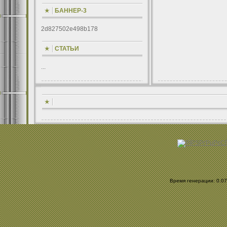
БАННЕР-3
2d827502e498b178
СТАТЬИ
...
Время генерации: 0.070