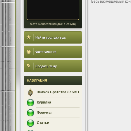
Весь размещаемый кон
Фото меняется каждые 5 секунд
★
Найти сослуживца
◉
Фотогалерея
✎
Создать тему
НАВИГАЦИЯ
Значок Братства ЗабВО
Курилка
Форумы
Статьи