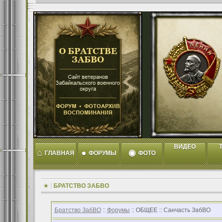
ВИДЕО
T
⌂
●
◉
ГЛАВНАЯ
ФОРУМЫ
ФОТО
БРАТСТВО ЗАБВО
Братство ЗабВО
::
Форумы
:: ОБЩЕЕ :: Санчасть ЗабВО