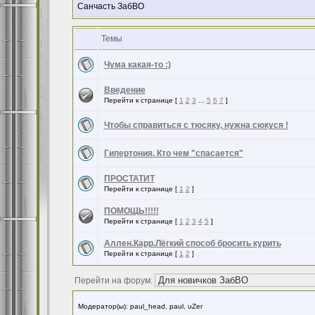
Санчасть ЗабВО
Темы
Чума какая-то :)
Введение
Перейти к странице [
1
2
3
...
5
6
7
]
Чтобы справиться с тюсяку, нужна сюкуся !
Гипертония. Кто чем "спасается"
ПРОСТАТИТ
Перейти к странице [
1
2
]
ПОМОЩЬ!!!!!
Перейти к странице [
1
2
3
4
5
]
Аллен.Карр.Лёгкий способ бросить курить
Перейти к странице [
1
2
]
Перейти на форум:
Модератор(ы): paul_head, paul, uZer