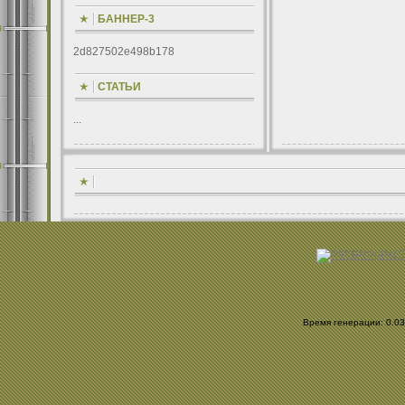
БАННЕР-3
2d827502e498b178
СТАТЬИ
...
Время генерации: 0.034