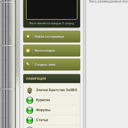
Весь размещаемый кон
Фото меняется каждые 5 секунд
★
Найти сослуживца
◉
Фотогалерея
✎
Создать тему
НАВИГАЦИЯ
Значок Братства ЗабВО
Курилка
Форумы
Статьи