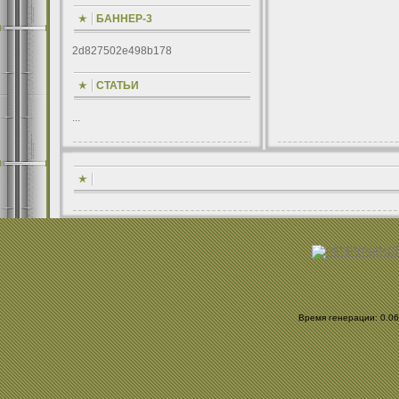
БАННЕР-3
2d827502e498b178
СТАТЬИ
...
Время генерации: 0.069