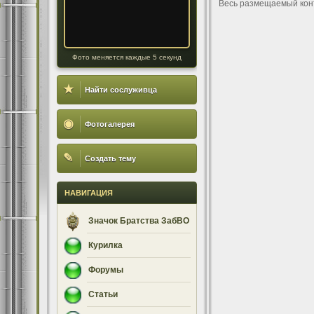
Весь размещаемый кон
Фото меняется каждые 5 секунд
★
Найти сослуживца
◉
Фотогалерея
✎
Создать тему
НАВИГАЦИЯ
Значок Братства ЗабВО
Курилка
Форумы
Статьи