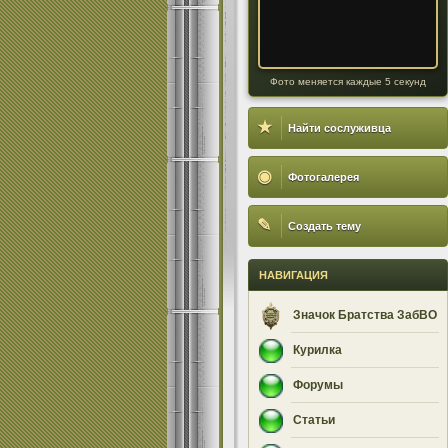
Фото меняется каждые 5 секунд
★
Найти сослуживца
◉
Фотогалерея
✎
Создать тему
НАВИГАЦИЯ
Значок Братства ЗабВО
Курилка
Форумы
Статьи