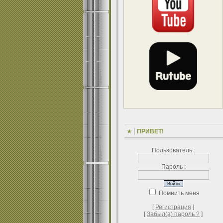
ПРИВЕТ!
Пользователь :
Пароль :
Помнить меня
[
Регистрация
]
[
Забыл(а) пароль ?
]