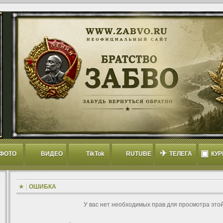
✈
▣
ФОТО
ВИДЕО
TikTok
RUTUBE
ТЕЛЕГА
КУР
ОШИБКА
У вас нет необходимых прав для просмотра это