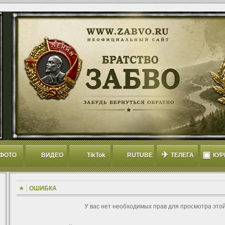
✈
▣
ФОТО
ВИДЕО
TikTok
RUTUBE
ТЕЛЕГА
КУР
ОШИБКА
У вас нет необходимых прав для просмотра это