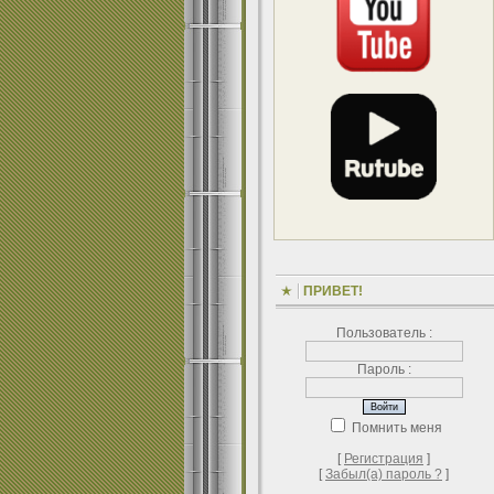
ПРИВЕТ!
Пользователь :
Пароль :
Помнить меня
[
Регистрация
]
[
Забыл(а) пароль ?
]