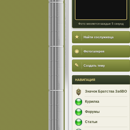
Фото меняется каждые 5 секунд
★
Найти сослуживца
◉
Фотогалерея
✎
Создать тему
НАВИГАЦИЯ
Значок Братства ЗабВО
Курилка
Форумы
Статьи