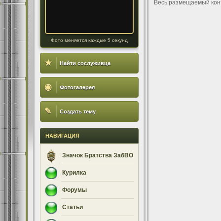
Весь размещаемый кон
Фото меняется каждые 5 секунд
★
Найти сослуживца
◉
Фотогалерея
✎
Создать тему
НАВИГАЦИЯ
Значок Братства ЗабВО
Курилка
Форумы
Статьи