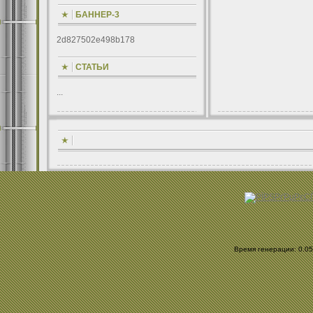
БАННЕР-3
2d827502e498b178
СТАТЬИ
...
Время генерации: 0.058