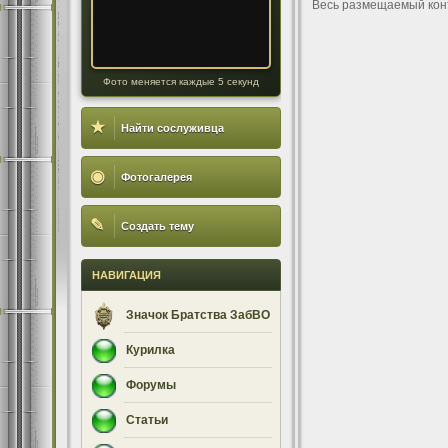
Весь размещаемый кон
Фото меняется каждые 5 секунд
★
Найти сослуживца
◉
Фотогалерея
✎
Создать тему
НАВИГАЦИЯ
Значок Братства ЗабВО
Курилка
Форумы
Статьи