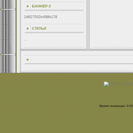
БАННЕР-3
2d827502e498b178
СТАТЬИ
...
Время генерации: 0.023