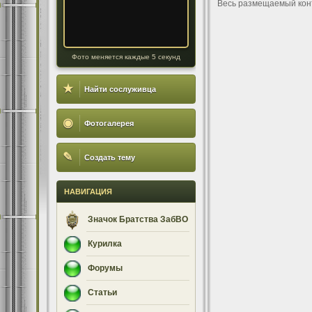
Весь размещаемый кон
Фото меняется каждые 5 секунд
★
Найти сослуживца
◉
Фотогалерея
✎
Создать тему
НАВИГАЦИЯ
Значок Братства ЗабВО
Курилка
Форумы
Статьи