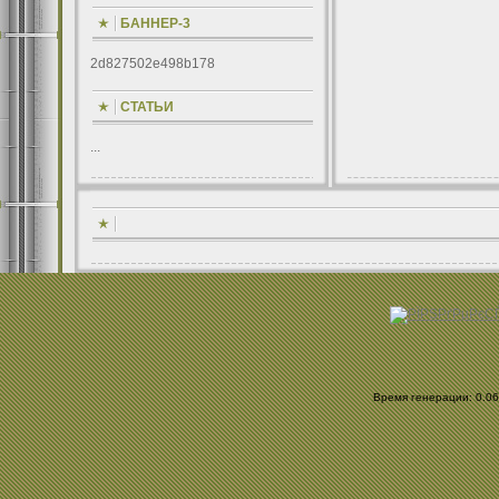
БАННЕР-3
2d827502e498b178
СТАТЬИ
...
Время генерации: 0.069