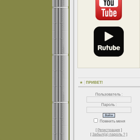
ПРИВЕТ!
Пользователь :
Пароль :
Помнить меня
[
Регистрация
]
[
Забыл(а) пароль ?
]