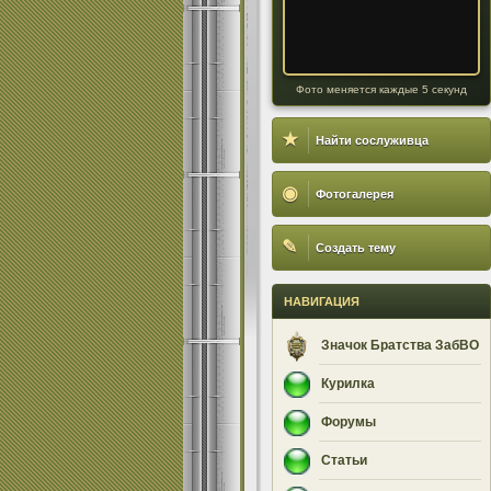
Фото меняется каждые 5 секунд
★
Найти сослуживца
◉
Фотогалерея
✎
Создать тему
НАВИГАЦИЯ
Значок Братства ЗабВО
Курилка
Форумы
Статьи