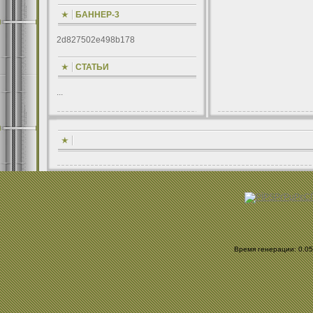
БАННЕР-3
2d827502e498b178
СТАТЬИ
...
Время генерации: 0.058