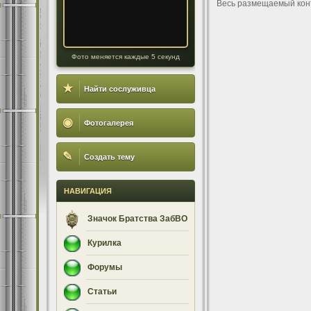
Весь размещаемый кон
Фото меняется каждые 5 секунд
★
Найти сослуживца
◉
Фотогалерея
✎
Создать тему
НАВИГАЦИЯ
Значок Братства ЗабВО
Курилка
Форумы
Статьи