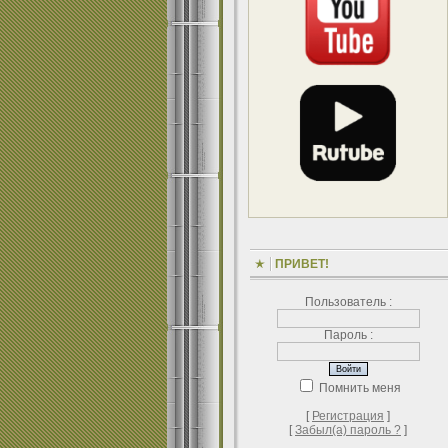
ПРИВЕТ!
Пользователь :
Пароль :
Помнить меня
[
Регистрация
]
[
Забыл(а) пароль ?
]