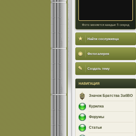
Фото меняется каждые 5 секунд
★
Найти сослуживца
◉
Фотогалерея
✎
Создать тему
НАВИГАЦИЯ
Значок Братства ЗабВО
Курилка
Форумы
Статьи