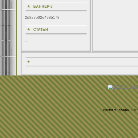
БАННЕР-3
2d827502e498b178
СТАТЬИ
...
Время генерации: 0.075