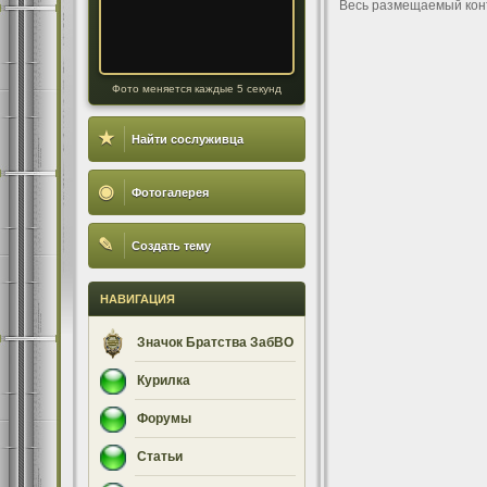
Весь размещаемый кон
Фото меняется каждые 5 секунд
★
Найти сослуживца
◉
Фотогалерея
✎
Создать тему
НАВИГАЦИЯ
Значок Братства ЗабВО
Курилка
Форумы
Статьи