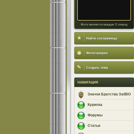
Фото меняется каждые 5 секунд
★
Найти сослуживца
◉
Фотогалерея
✎
Создать тему
НАВИГАЦИЯ
Значок Братства ЗабВО
Курилка
Форумы
Статьи