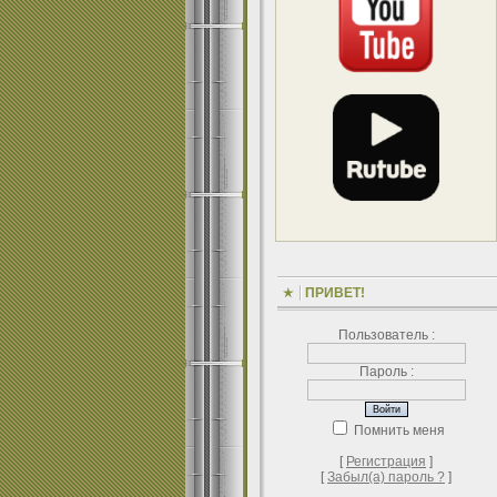
ПРИВЕТ!
Пользователь :
Пароль :
Помнить меня
[
Регистрация
]
[
Забыл(а) пароль ?
]