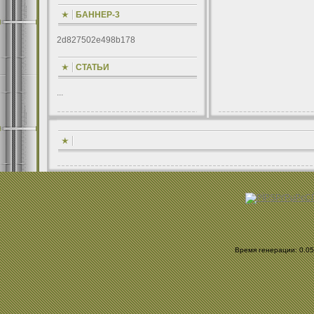
БАННЕР-3
2d827502e498b178
СТАТЬИ
...
Время генерации: 0.054