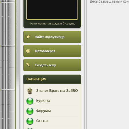
Весь размещаемый кон
Фото меняется каждые 5 секунд
★
Найти сослуживца
◉
Фотогалерея
✎
Создать тему
НАВИГАЦИЯ
Значок Братства ЗабВО
Курилка
Форумы
Статьи