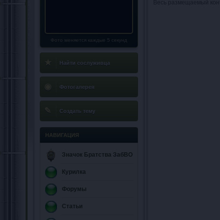
Весь размещаемый кон
Фото меняется каждые 5 секунд
★
Найти сослуживца
◉
Фотогалерея
✎
Создать тему
НАВИГАЦИЯ
Значок Братства ЗабВО
Курилка
Форумы
Статьи