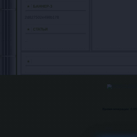
БАННЕР-3
2d827502e498b178
СТАТЬИ
...
Время генерации: 0.053