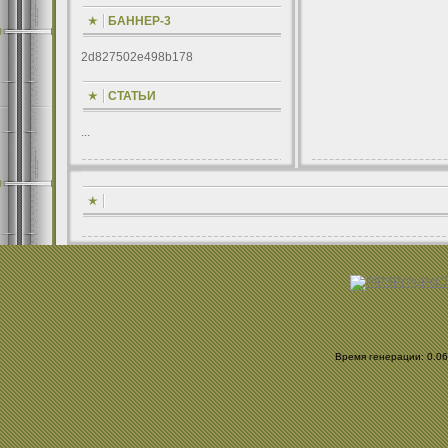
БАННЕР-3
2d827502e498b178
СТАТЬИ
...
Время генерации: 0.065