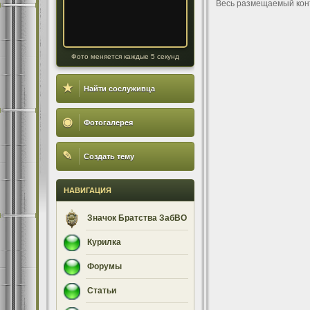
Весь размещаемый кон
Фото меняется каждые 5 секунд
★
Найти сослуживца
◉
Фотогалерея
✎
Создать тему
НАВИГАЦИЯ
Значок Братства ЗабВО
Курилка
Форумы
Статьи