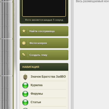
Весь размещаемый кон
Фото меняется каждые 5 секунд
★
Найти сослуживца
◉
Фотогалерея
✎
Создать тему
НАВИГАЦИЯ
Значок Братства ЗабВО
Курилка
Форумы
Статьи