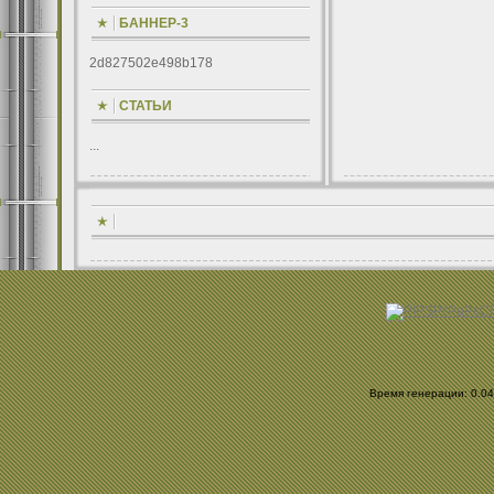
БАННЕР-3
2d827502e498b178
СТАТЬИ
...
Время генерации: 0.042