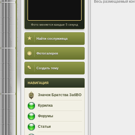
Весь размещаемый кон
Фото меняется каждые 5 секунд
★
Найти сослуживца
◉
Фотогалерея
✎
Создать тему
НАВИГАЦИЯ
Значок Братства ЗабВО
Курилка
Форумы
Статьи