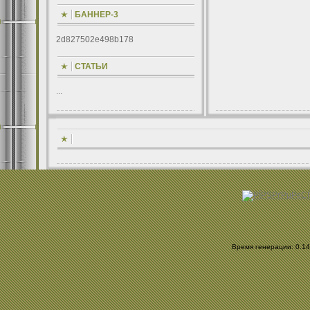
БАННЕР-3
2d827502e498b178
СТАТЬИ
...
Время генерации: 0.143