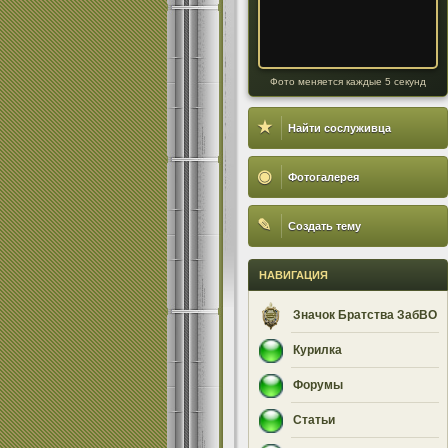
Фото меняется каждые 5 секунд
★
Найти сослуживца
◉
Фотогалерея
✎
Создать тему
НАВИГАЦИЯ
Значок Братства ЗабВО
Курилка
Форумы
Статьи