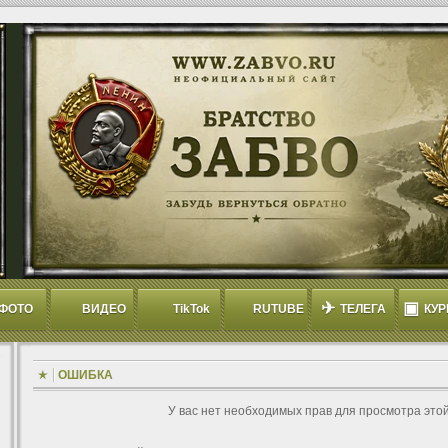
✈
▣
ФОТО
ВИДЕО
TikTok
RUTUBE
ТЕЛЕГА
КУР
ОШИБКА
У вас нет необходимых прав для просмотра это