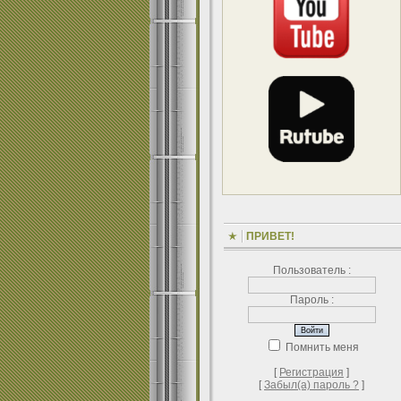
ПРИВЕТ!
Пользователь :
Пароль :
Помнить меня
[
Регистрация
]
[
Забыл(а) пароль ?
]