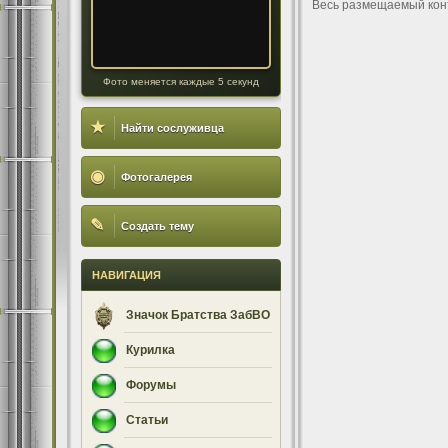
Весь размещаемый кон
Фото меняется каждые 5 секунд
★
Найти сослуживца
◉
Фотогалерея
✎
Создать тему
НАВИГАЦИЯ
Значок Братства ЗабВО
Курилка
Форумы
Статьи