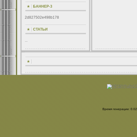
БАННЕР-3
2d827502e498b178
СТАТЬИ
...
Время генерации: 0.022