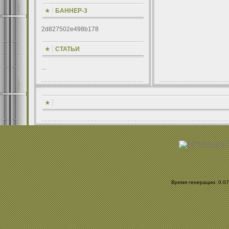
БАННЕР-3
2d827502e498b178
СТАТЬИ
...
Время генерации: 0.078