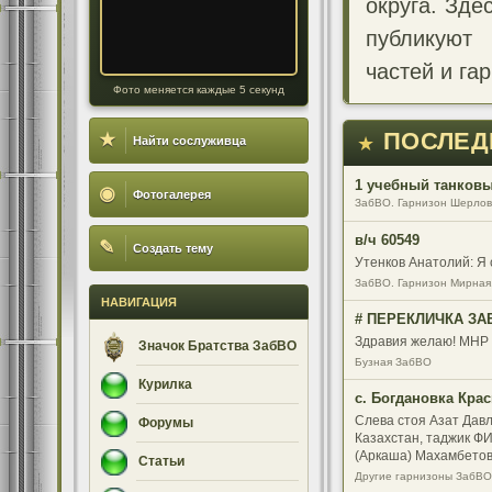
округа. Зде
публикуют
частей и га
Фото меняется каждые 5 секунд
ПОСЛЕД
★
★
Найти сослуживца
1 учебный танковый
◉
Фотогалерея
ЗабВО. Гарнизон Шерлов
в/ч 60549
✎
Создать тему
Утенков Анатолий: Я 
ЗабВО. Гарнизон Мирная
НАВИГАЦИЯ
# ПЕРЕКЛИЧКА ЗАБ
Здравия желаю! МНР 8
Значок Братства ЗабВО
Бузная ЗабВО
Курилка
с. Богдановка Кра
Слева стоя Азат Давл
Форумы
Казахстан, таджик ФИ
(Аркаша) Махамбетов
Статьи
82-84 май.
Другие гарнизоны ЗабВО