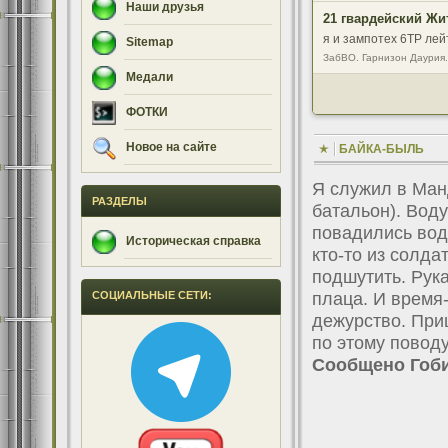
Наши друзья
я и зампотех 6ТР лей
Sitemap
ЗабВО. Гарнизон Даурия.
Медали
ФОТКИ
Новое на сайте
БАЙКА-БЫЛЬ
Я служил в Ман
РАЗДЕЛЫ
батальон). Воду
повадились води
Историческая справка
кто-то из солда
подшутить. Рук
плаца. И время-
СОЦИАЛЬНЫЕ СЕТИ:
дежурство. При
по этому повод
Сообщено Гоб