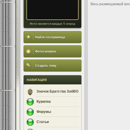
Весь размещаемый кон
Фото меняется каждые 5 секунд
★
Найти сослуживца
◉
Фотогалерея
✎
Создать тему
НАВИГАЦИЯ
Значок Братства ЗабВО
Курилка
Форумы
Статьи