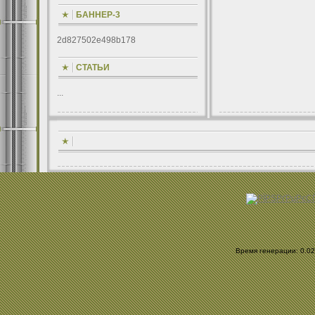
БАННЕР-3
2d827502e498b178
СТАТЬИ
...
Время генерации: 0.025