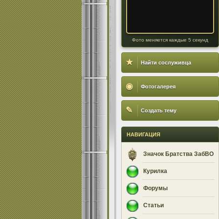
Фото меняется каждые 5 секунд
★
Найти сослуживца
◉
Фотогалерея
✎
Создать тему
НАВИГАЦИЯ
Значок Братства ЗабВО
Курилка
Форумы
Статьи