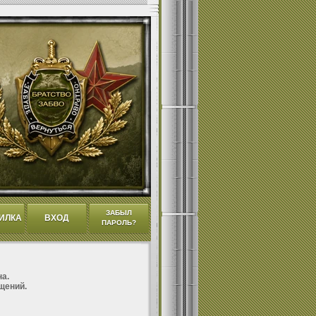
ЗАБЫЛ
ИЛКА
ВХОД
ПАРОЛЬ?
а.
щений.