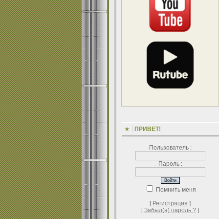
ПРИВЕТ!
Пользователь :
Пароль :
Помнить меня
[
Регистрация
]
[
Забыл(а) пароль ?
]