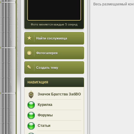
Весь размещаемый кон
Фото меняется каждые 5 секунд
★
Найти сослуживца
◉
Фотогалерея
✎
Создать тему
НАВИГАЦИЯ
Значок Братства ЗабВО
Курилка
Форумы
Статьи