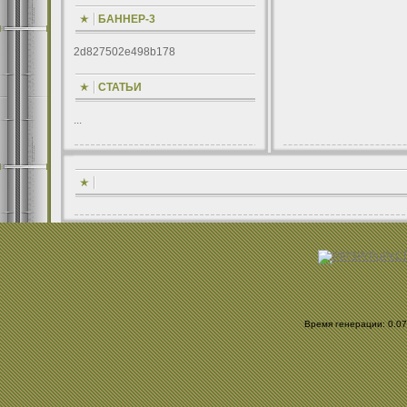
БАННЕР-3
2d827502e498b178
СТАТЬИ
...
Время генерации: 0.072