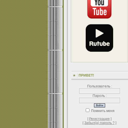
ПРИВЕТ!
Пользователь :
Пароль :
Помнить меня
[
Регистрация
]
[
Забыл(а) пароль ?
]