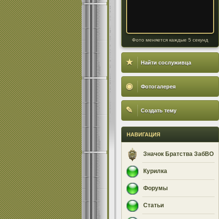
Фото меняется каждые 5 секунд
★
Найти сослуживца
◉
Фотогалерея
✎
Создать тему
НАВИГАЦИЯ
Значок Братства ЗабВО
Курилка
Форумы
Статьи