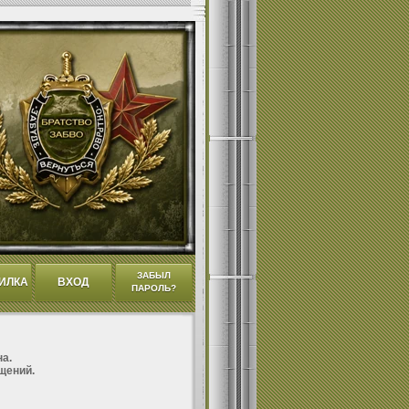
ЗАБЫЛ
ИЛКА
ВХОД
ПАРОЛЬ?
а.
щений.