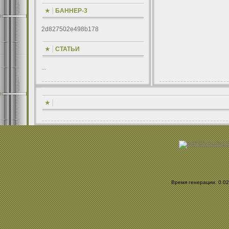
БАННЕР-3
2d827502e498b178
СТАТЬИ
...
Время генерации: 0.027