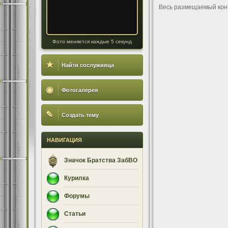
Весь размещаемый кон
Фото меняется каждые 5 секунд
★
Найти сослуживца
◉
Фотогалерея
✎
Создать тему
НАВИГАЦИЯ
Значок Братства ЗабВО
Курилка
Форумы
Статьи