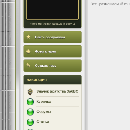
Весь размещаемый кон
Фото меняется каждые 5 секунд
★
Найти сослуживца
◉
Фотогалерея
✎
Создать тему
НАВИГАЦИЯ
Значок Братства ЗабВО
Курилка
Форумы
Статьи