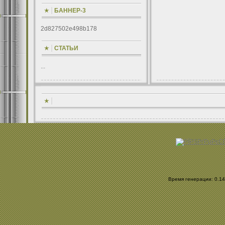
БАННЕР-3
2d827502e498b178
СТАТЬИ
...
Время генерации: 0.148