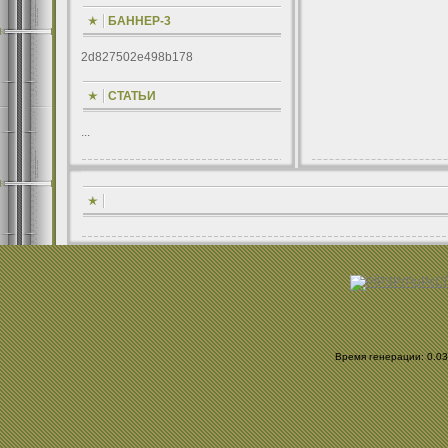
БАННЕР-3
2d827502e498b178
СТАТЬИ
...
Время генерации: 0.034