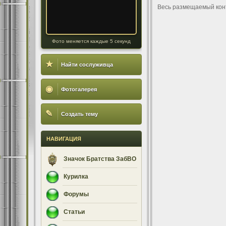
Весь размещаемый кон
Фото меняется каждые 5 секунд
★
Найти сослуживца
◉
Фотогалерея
✎
Создать тему
НАВИГАЦИЯ
Значок Братства ЗабВО
Курилка
Форумы
Статьи