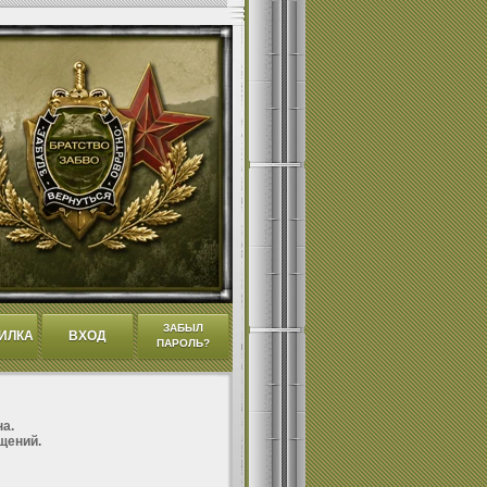
ЗАБЫЛ
ИЛКА
ВХОД
ПАРОЛЬ?
а.
щений.