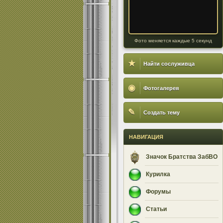
Фото меняется каждые 5 секунд
★
Найти сослуживца
◉
Фотогалерея
✎
Создать тему
НАВИГАЦИЯ
Значок Братства ЗабВО
Курилка
Форумы
Статьи