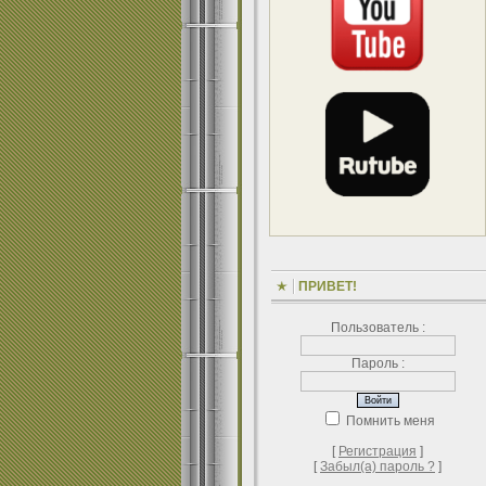
ПРИВЕТ!
Пользователь :
Пароль :
Помнить меня
[
Регистрация
]
[
Забыл(а) пароль ?
]