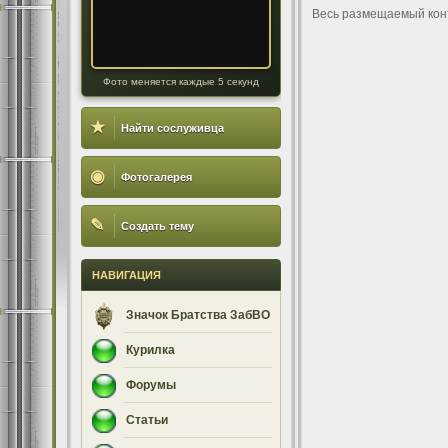
Весь размещаемый кон
Фото меняется каждые 5 секунд
★
Найти сослуживца
◉
Фотогалерея
✎
Создать тему
НАВИГАЦИЯ
Значок Братства ЗабВО
Курилка
Форумы
Статьи