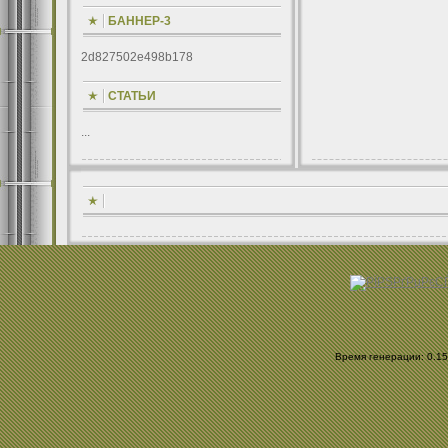
БАННЕР-3
2d827502e498b178
СТАТЬИ
...
Время генерации: 0.159