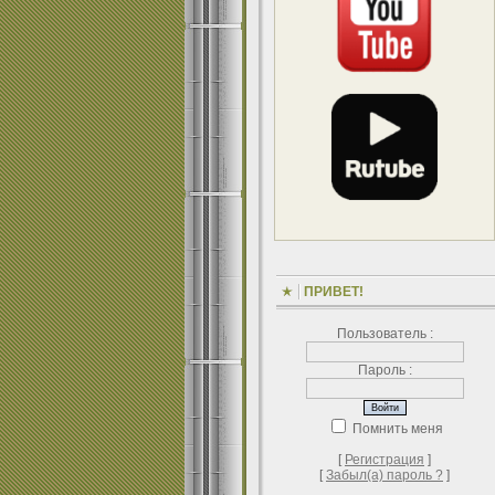
ПРИВЕТ!
Пользователь :
Пароль :
Помнить меня
[
Регистрация
]
[
Забыл(а) пароль ?
]