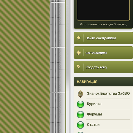
Фото меняется каждые 5 секунд
★
Найти сослуживца
◉
Фотогалерея
✎
Создать тему
НАВИГАЦИЯ
Значок Братства ЗабВО
Курилка
Форумы
Статьи