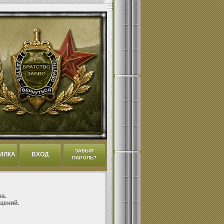
ЗАБЫЛ
ИЛКА
ВХОД
ПАРОЛЬ?
а.
щений.