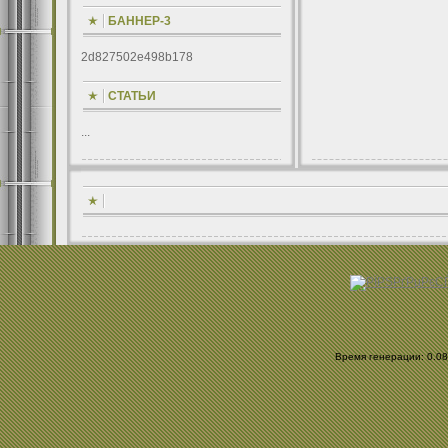
БАННЕР-3
2d827502e498b178
СТАТЬИ
...
Время генерации: 0.089