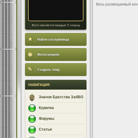
Весь размещаемый кон
Фото меняется каждые 5 секунд
★
Найти сослуживца
◉
Фотогалерея
✎
Создать тему
НАВИГАЦИЯ
Значок Братства ЗабВО
Курилка
Форумы
Статьи