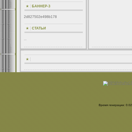
БАННЕР-3
2d827502e498b178
СТАТЬИ
...
Время генерации: 0.025