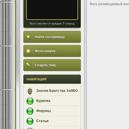
Весь размещаемый кон
Фото меняется каждые 5 секунд
★
Найти сослуживца
◉
Фотогалерея
✎
Создать тему
НАВИГАЦИЯ
Значок Братства ЗабВО
Курилка
Форумы
Статьи