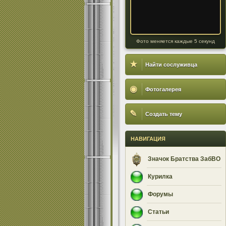
Фото меняется каждые 5 секунд
★
Найти сослуживца
◉
Фотогалерея
✎
Создать тему
НАВИГАЦИЯ
Значок Братства ЗабВО
Курилка
Форумы
Статьи