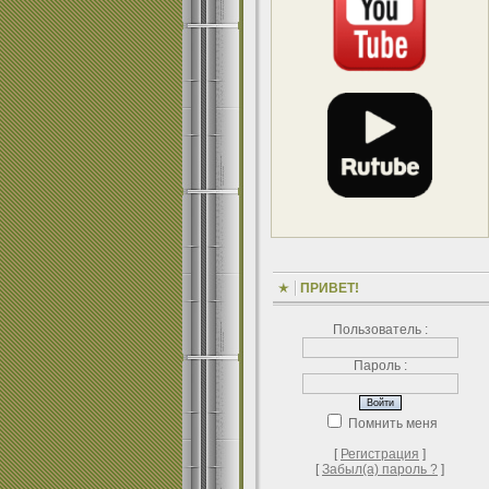
ПРИВЕТ!
Пользователь :
Пароль :
Помнить меня
[
Регистрация
]
[
Забыл(а) пароль ?
]