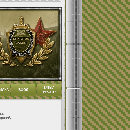
ЗАБЫЛ
ИЛКА
ВХОД
ПАРОЛЬ?
а.
щений.