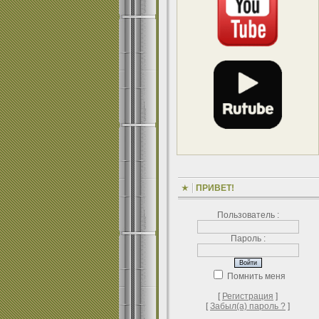
ПРИВЕТ!
Пользователь :
Пароль :
Помнить меня
[
Регистрация
]
[
Забыл(а) пароль ?
]