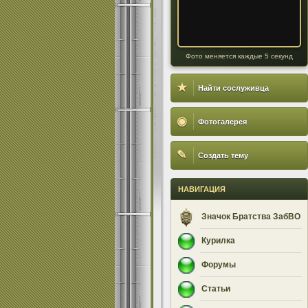
Фото меняется каждые 5 секунд
★
Найти сослуживца
◉
Фотогалерея
✎
Создать тему
НАВИГАЦИЯ
Значок Братства ЗабВО
Курилка
Форумы
Статьи