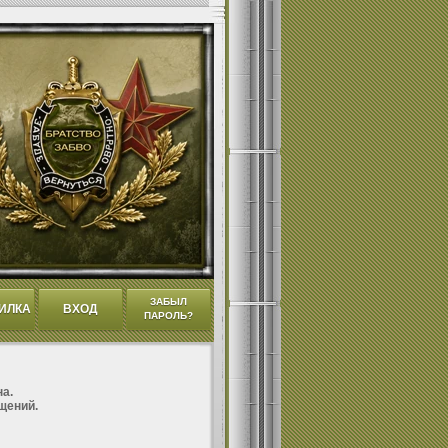
ЗАБЫЛ
ИЛКА
ВХОД
ПАРОЛЬ?
а.
щений.