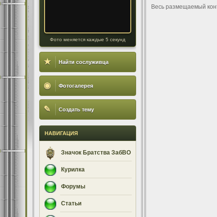
Весь размещаемый кон
Фото меняется каждые 5 секунд
★
Найти сослуживца
◉
Фотогалерея
✎
Создать тему
НАВИГАЦИЯ
Значок Братства ЗабВО
Курилка
Форумы
Статьи