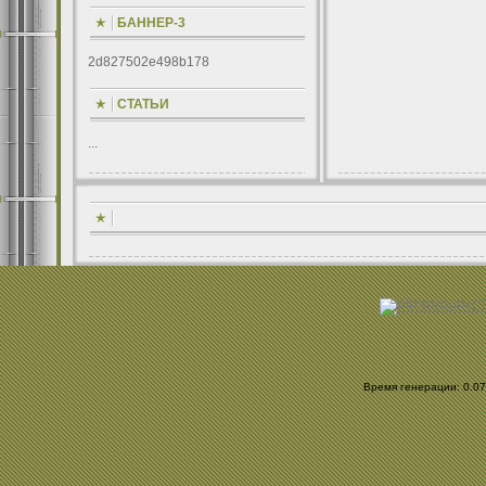
БАННЕР-3
2d827502e498b178
СТАТЬИ
...
Время генерации: 0.070