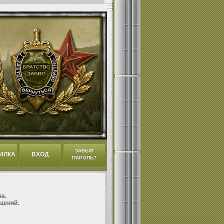
ЗАБЫЛ
ИЛКА
ВХОД
ПАРОЛЬ?
а.
щений.