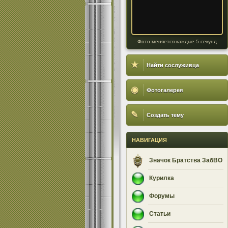
Фото меняется каждые 5 секунд
★
Найти сослуживца
◉
Фотогалерея
✎
Создать тему
НАВИГАЦИЯ
Значок Братства ЗабВО
Курилка
Форумы
Статьи