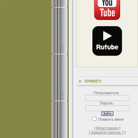
ПРИВЕТ!
Пользователь :
Пароль :
Помнить меня
[
Регистрация
]
[
Забыл(а) пароль ?
]