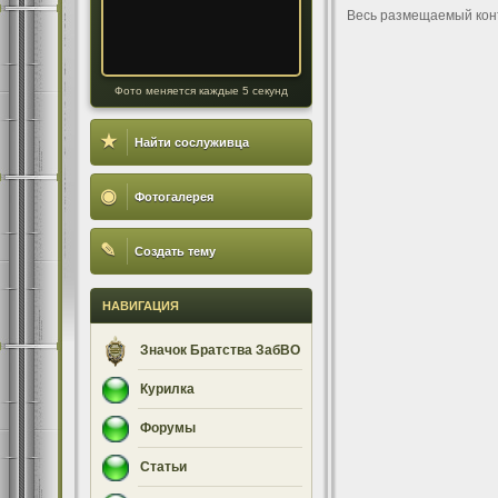
Весь размещаемый кон
Фото меняется каждые 5 секунд
★
Найти сослуживца
◉
Фотогалерея
✎
Создать тему
НАВИГАЦИЯ
Значок Братства ЗабВО
Курилка
Форумы
Статьи