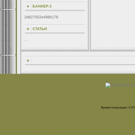
БАННЕР-3
2d827502e498b178
СТАТЬИ
...
Время генерации: 0.079