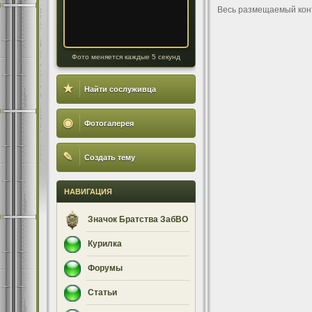
Весь размещаемый кон
Фото меняется каждые 5 секунд
★
Найти сослуживца
◉
Фотогалерея
✎
Создать тему
НАВИГАЦИЯ
Значок Братства ЗабВО
Курилка
Форумы
Статьи