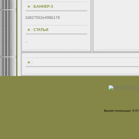
БАННЕР-3
2d827502e498b178
СТАТЬИ
...
Время генерации: 0.070