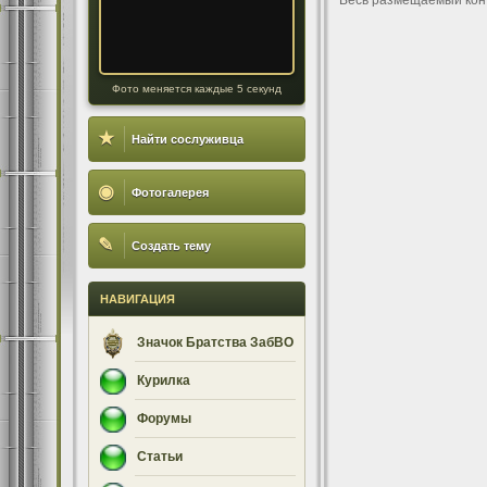
Весь размещаемый кон
Фото меняется каждые 5 секунд
★
Найти сослуживца
◉
Фотогалерея
✎
Создать тему
НАВИГАЦИЯ
Значок Братства ЗабВО
Курилка
Форумы
Статьи