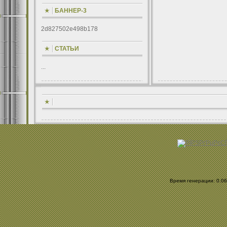
БАННЕР-3
2d827502e498b178
СТАТЬИ
...
Время генерации: 0.061