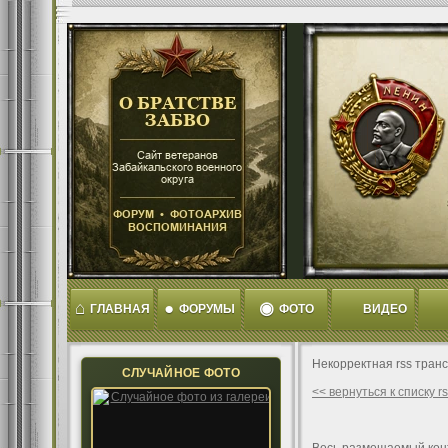
⌂
●
◉
ГЛАВНАЯ
ФОРУМЫ
ФОТО
ВИДЕО
Некорректная rss тран
СЛУЧАЙНОЕ ФОТО
<< вернуться к списку 