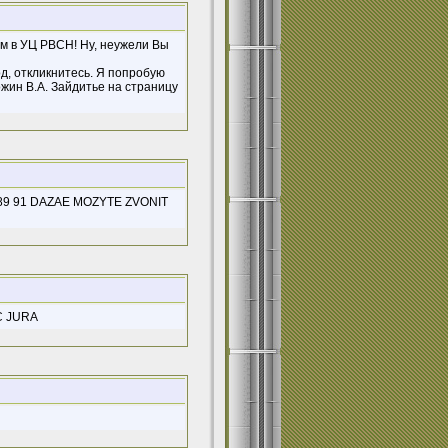
ом в УЦ РВСН! Ну, неужели Вы
од, откликнитесь. Я попробую
жин В.А. Зайдитье на страницу
 89 91 DAZAE MOZYTE ZVONIT
C JURA