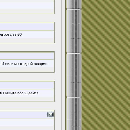
звед рота 88-90г
. И жили мы в одной казарме.
ром Пишите пообщаемся