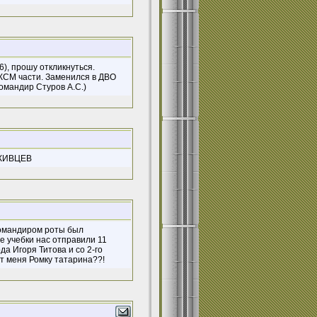
6), прошу откликнуться.
КСМ части. Заменился в ДВО
омандир Стуров А.С.)
ЖИВЦЕВ
.командиром роты был
 учебки нас отправили 11
а Игоря Титова и со 2-го
ит меня Ромку татарина??!