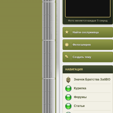
Фото меняется каждые 5 секунд
★
Найти сослуживца
◉
Фотогалерея
✎
Создать тему
НАВИГАЦИЯ
Значок Братства ЗабВО
Курилка
Форумы
Статьи