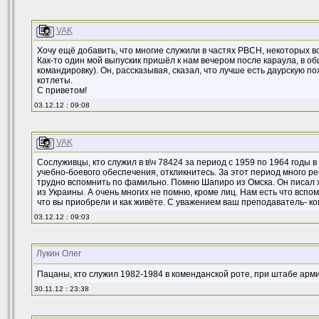
VAK
Хочу ещё добавить, что многие служили в частях РВСН, некоторых вс
Как-то один мой выпускик пришёл к нам вечером после караула, в о
командировку). Он, рассказывая, сказал, что лучше есть даурскую п
котлеты.
С приветом!
03.12.12 : 09:08
VAK
Сослуживцы, кто служил в в\ч 78424 за период с 1959 по 1964 годы в
учебно-боевого обеспечения, откликнитесь. За этот период много р
трудно вспомнить по фамильно. Помню Шапиро из Омска. Он писал
из Украины. А очень многих не помню, кроме лиц. Нам есть что вспо
что вы приобрели и как живёте. С уважением ваш преподаватель- ко
03.12.12 : 09:03
Лукин Олег
Пацаны, кто служил 1982-1984 в коменданской роте, при штабе арми
30.11.12 : 23:38