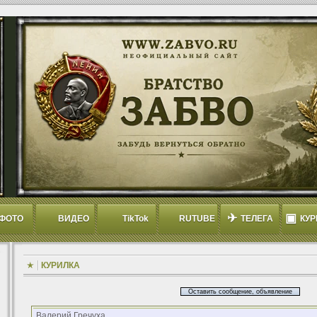
✈
▣
ФОТО
ВИДЕО
TikTok
RUTUBE
ТЕЛЕГА
КУР
КУРИЛКА
Оставить сообщение, объявление
Валерий Гречуха