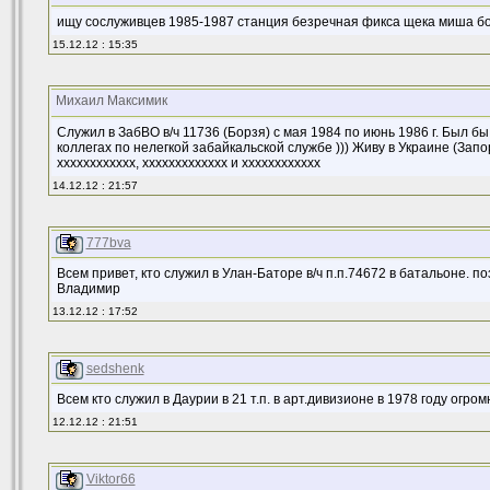
ищу сослуживцев 1985-1987 станция безречная фикса щека миша бож
15.12.12 : 15:35
Михаил Максимик
Служил в ЗабВО в/ч 11736 (Борзя) с мая 1984 по июнь 1986 г. Был бы
коллегах по нелегкой забайкальской службе ))) Живу в Украине (Запо
хххххххххххх, ххххххххххххх и хххххххххххх
14.12.12 : 21:57
777bva
Всем привет, кто служил в Улан-Баторе в/ч п.п.74672 в батальоне. п
Владимир
13.12.12 : 17:52
sedshenk
Всем кто служил в Даурии в 21 т.п. в арт.дивизионе в 1978 году огро
12.12.12 : 21:51
Viktor66