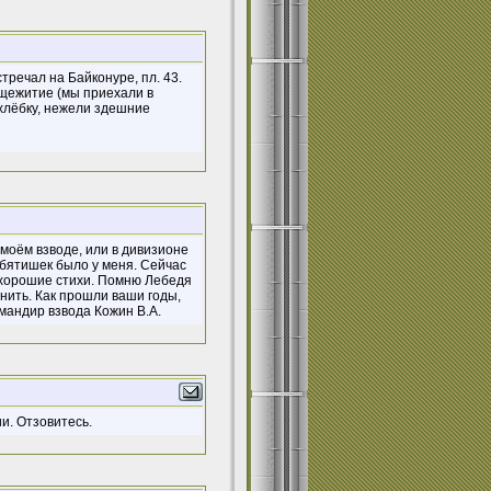
тречал на Байконуре, пл. 43.
бщежитие (мы приехали в
охлёбку, нежели здешние
 моём взводе, или в дивизионе
ебятишек было у меня. Сейчас
 хорошие стихи. Помню Лебедя
мнить. Как прошли ваши годы,
мандир взвода Кожин В.А.
и. Отзовитесь.