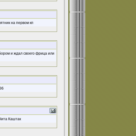
мятник на первом кп
абором и ждал своего фрица или
86
.Чита Каштак