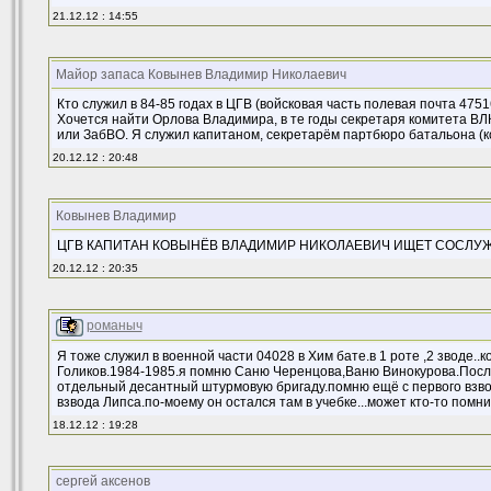
21.12.12 : 14:55
Майор запаса Ковынев Владимир Николаевич
Кто служил в 84-85 годах в ЦГВ (войсковая часть полевая почта 4751
Хочется найти Орлова Владимира, в те годы секретаря комитета ВЛ
или ЗабВО. Я служил капитаном, секретарём партбюро батальона (к
20.12.12 : 20:48
Ковынев Владимир
ЦГВ КАПИТАН КОВЫНЁВ ВЛАДИМИР НИКОЛАЕВИЧ ИЩЕТ СОСЛУ
20.12.12 : 20:35
романыч
Я тоже служил в военной части 04028 в Хим бате.в 1 роте ,2 зводе.
Голиков.1984-1985.я помню Саню Черенцова,Ваню Винокурова.После
отдельный десантный штурмовую бригаду.помню ещё с первого взвод
взвода Липса.по-моему он остался там в учебке...может кто-то помн
18.12.12 : 19:28
сергей аксенов