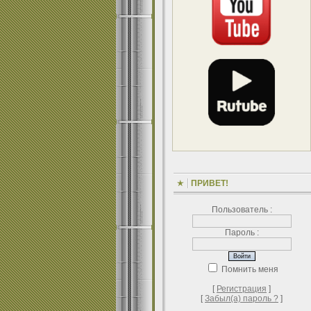
ПРИВЕТ!
Пользователь :
Пароль :
Помнить меня
[
Регистрация
]
[
Забыл(а) пароль ?
]