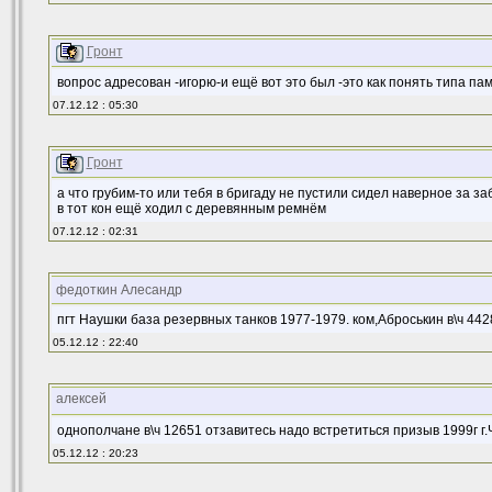
Гронт
вопрос адресован -игорю-и ещё вот это был -это как понять типа па
07.12.12 : 05:30
Гронт
а что грубим-то или тебя в бригаду не пустили сидел наверное за з
в тот кон ещё ходил с деревянным ремнём
07.12.12 : 02:31
федоткин Алесандр
пгт Наушки база резервных танков 1977-1979. ком,Аброськин в\ч 442
05.12.12 : 22:40
алексей
однополчане в\ч 12651 отзавитесь надо встретиться призыв 1999г г
05.12.12 : 20:23