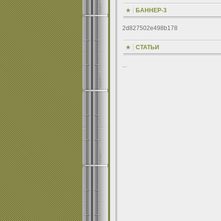
БАННЕР-3
2d827502e498b178
СТАТЬИ
...