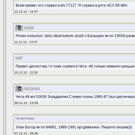
Всем привет кто служил в в/ч 77127 .Я служил в роте АСУ 85-86гг.
12.12.12 : 16:57
soldat
Priviet sosluzivci. Ishiu ribiat kotorie sluzili v Баганурe/ вч пп 19559 ра
11.12.12 : 12:07
ШВГ
Привет диспетчер ! я тоже служил в Чита -46,только немного раньше
10.12.12 : 11:26
диспечер
Чита-46 в/ч 52639 Эскадрилия Служил осень 1985-87 был диспече
09.12.12 : 13:59
Челентано
Улан Батор вч пп 84881, 1989-1991 артдивизион. Пишите письма)))
07.12.12 : 08:36