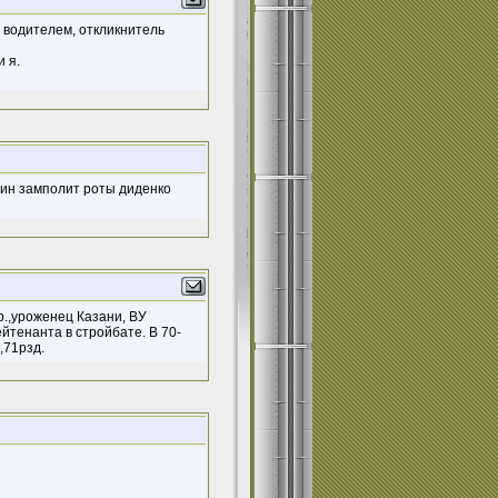
е водителем, откликнитель
 я.
авин замполит роты диденко
р.,уроженец Казани, ВУ
ейтенанта в стройбате. В 70-
,71рзд.