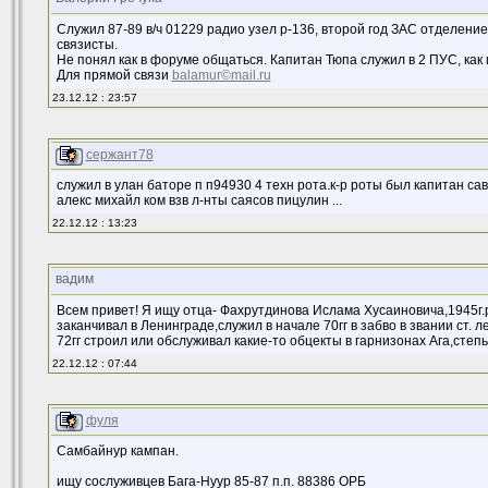
Служил 87-89 в/ч 01229 радио узел р-136, второй год ЗАС отделени
связисты.
Не понял как в форуме общаться. Капитан Тюпа служил в 2 ПУС, как и
Для прямой связи
balamur©mail.ru
23.12.12 : 23:57
сержант78
служил в улан баторе п п94930 4 техн рота.к-р роты был капитан с
алекс михайл ком взв л-нты саясов пицулин ...
22.12.12 : 13:23
вадим
Всем привет! Я ищу отца- Фахрутдинова Ислама Хусаиновича,1945г.
заканчивал в Ленинграде,служил в начале 70гг в забво в звании ст. л
72гг строил или обслуживал какие-то обцекты в гарнизонах Ага,степь
22.12.12 : 07:44
фуля
Самбайнур кампан.
ищу сослуживцев Бага-Нуур 85-87 п.п. 88386 ОРБ