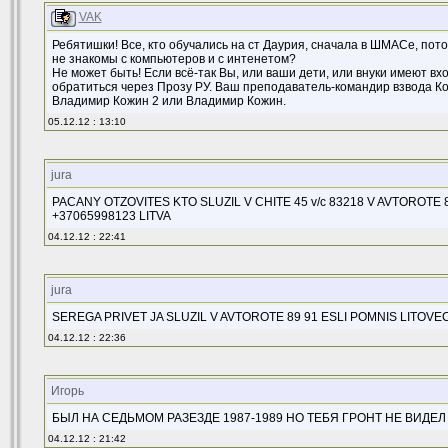
VAK
Ребятишки! Все, кто обучались на ст Даурия, сначала в ШМАСе, пот
не знакомы с компьютеров и с интенетом?
Не может быть! Если всё-так Вы, или ваши дети, или внуки имеют вх
обратиться через Прозу РУ. Ваш преподаватель-командир взвода Ко
Владимир Кожин 2 или Владимир Кожин.
05.12.12 : 13:10
jura
PACANY OTZOVITES KTO SLUZIL V CHITE 45 v/c 83218 V AVTOROTE
+37065998123 LITVA
04.12.12 : 22:41
jura
SEREGA PRIVET JA SLUZIL V AVTOROTE 89 91 ESLI POMNIS LITOVE
04.12.12 : 22:36
Игорь
БЫЛ НА СЕДЬМОМ РАЗЕЗДЕ 1987-1989 НО ТЕБЯ ГРОНТ НЕ ВИДЕЛ
04.12.12 : 21:42