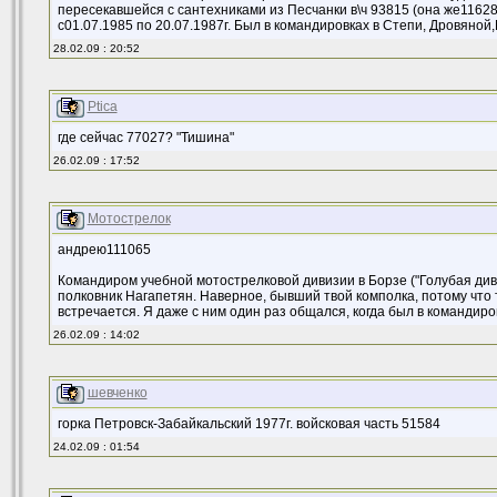
пересекавшейся с сантехниками из Песчанки в\ч 93815 (она же11628)
с01.07.1985 по 20.07.1987г. Был в командировках в Степи, Дровяной,
28.02.09 : 20:52
Ptica
где сейчас 77027? "Тишина"
26.02.09 : 17:52
Мотострелок
андрею111065
Командиром учебной мотострелковой дивизии в Борзе ("Голубая диви
полковник Нагапетян. Наверное, бывший твой комполка, потому что 
встречается. Я даже с ним один раз общался, когда был в командиро
26.02.09 : 14:02
шевченко
горка Петровск-Забайкальский 1977г. войсковая часть 51584
24.02.09 : 01:54