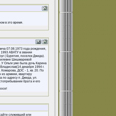
ом в это время.
ича 07.08.1973 года рождения,
 1993 АВАТУ в звании
уг ( Бурятия, поселок Джида).
Василевне Шишмаревой
. У Ольги уже была дочь Карина
 Владислав(14 декабря 1994 г.
Комарова, ДОС - 1, кв. 20. По
 из армиии, квартиру
 по адресу п. Джида, ул.
естоприбывании брата и его
росе!
 сайте служивший или