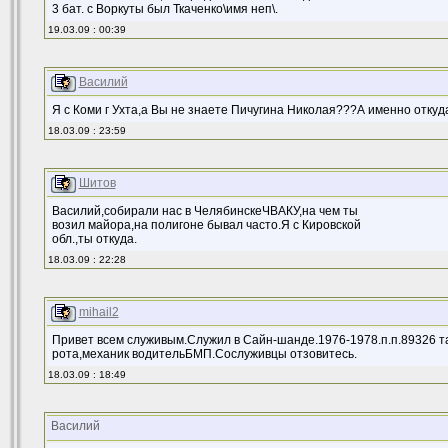
3 бат. с Воркуты был Ткаченко\имя неп\.
19.03.09 : 00:39
Василий
Я с Коми г Ухта,а Вы не знаете Пичугина Николая???А именно отку
18.03.09 : 23:59
Шитов
Василий,собирали нас в ЧелябинскеЧВАКУ,на чем ты
возил майора,на полигоне бывал часто.Я с Кировской
обл.,ты откуда.
18.03.09 : 22:28
mihail2
Привет всем служивым.Служил в Сайн-шанде.1976-1978.п.п.89326 т
рота,механик водительБМП.Сослуживцы отзовитесь.
18.03.09 : 18:49
Василий