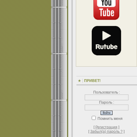
ПРИВЕТ!
Пользователь :
Пароль :
Помнить меня
[
Регистрация
]
[
Забыл(а) пароль ?
]