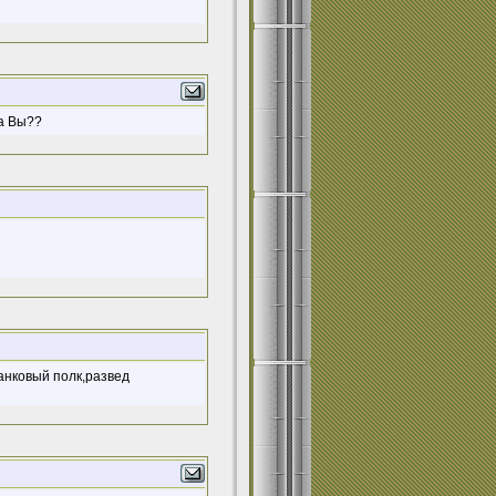
да Вы??
анковый полк,развед