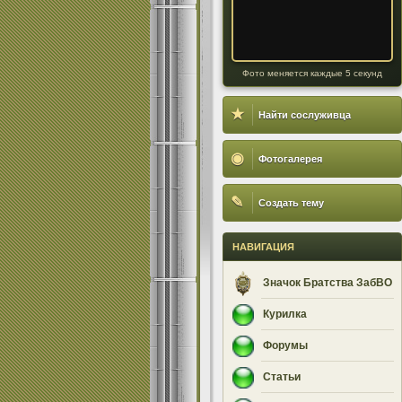
Фото меняется каждые 5 секунд
★
Найти сослуживца
◉
Фотогалерея
✎
Создать тему
НАВИГАЦИЯ
Значок Братства ЗабВО
Курилка
Форумы
Статьи