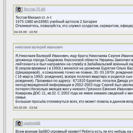
Тестов-75-80
Тестов Михаил ст. л-т
1975-1980 в/ч16981 учебный артполк 2 батарея
Откликнитесь, пожалуйста, кто служил солдатом, сержантом, офицер
04.03.09 : 10:50
николаев валерий иванович
Я,Николаев Валерий Иванович, ищу брата Николаева Сергея Иванов
уроженца города Скадовска Херсонской области Украины.Закончил в
лейтенанта и был направлен на службу в Забайкальский военный окр
В скором времени ( в 1993г.) женился на уроженке Бурятии Ольге 
(Шишкаревой) , к сожалению точно не помню, 30. 03.1970г. рождения
( 16 марта 1992г. рождения), вскоре получил квартиру и родился сын
рождения). Проживал по адресу : 671910 Бурятия, поселок Джида ул. 
неподтвержденной информации в 2002-2003 году Сергей был уволен
потерял.Несколько меяцев жил у некоего Грязного Евгения Ивановича
Комарова ДОС-11, кв.32. С 2002 года не имею никаких сведений о м
семьи.
Большая просьба откликнуться всех, кто может помочь в данном воп
03.03.09 : 23:04
vladimir89
Всем воинам ЗабВО огромный привет! Ребята есть ли кто нибудь на