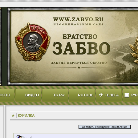
✈
▣
ФОТО
ВИДЕО
TikTok
RUTUBE
ТЕЛЕГА
КУР
КУРИЛКА
Оставить сообщение, объявление
paul