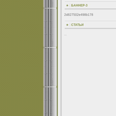
БАННЕР-3
2d827502e498b178
СТАТЬИ
...