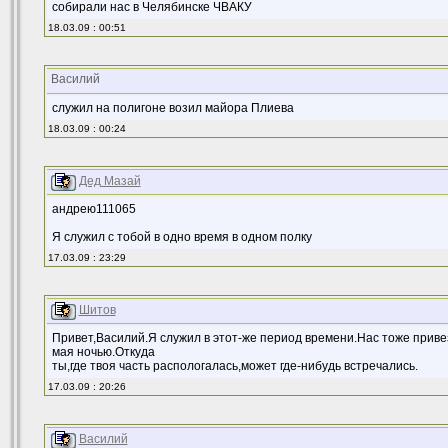
собирали нас в Челябинске ЧВАКУ
18.03.09 : 00:51
Василий
служил на полигоне возил майора Плиева
18.03.09 : 00:24
Дед Мазай
андрею111065
Я служил с тобой в одно время в одном полку
17.03.09 : 23:29
Шитов
Привет,Василий.Я служил в этот-же период времени.Нас тоже приве
мая ночью.Откуда
ты,где твоя часть распологалась,может где-нибудь встречались.
17.03.09 : 20:26
Василий