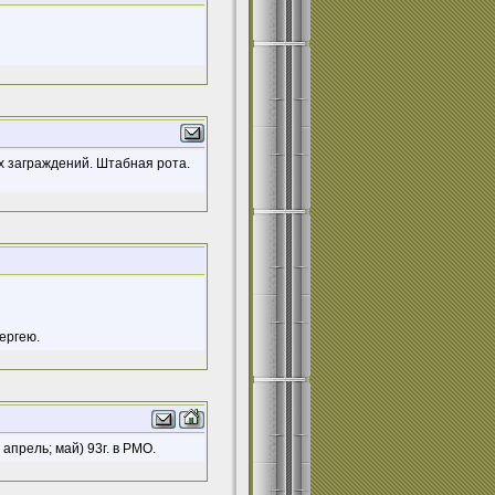
х заграждений. Штабная рота.
ергею.
апрель; май) 93г. в РМО.