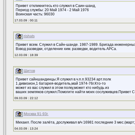
Привет откликнитесь кто служил в Саин-шанд,
Период службы: 20 Май 1974 - 2 Май 1976
Воинская часть: 96030
17.03.09 : 00:11
rishats
Привет всем. Служил в Сайн-шанде. 1987-1989. Бригада инженерны
Взвод разведки, отделение хим. разведки, водитель АРСа.
12.03.09 : 18:39
Шитов
Привет сайншандинцы.Я служил в.ч.п.п.93234 арт.полк
1 дивизион,1 батарея-водитель,май 1974-76г.Кто-то
может из вас служил в этом полку,может кто нибудь из
ваших земляков служил.Помогите найти моих сослуживцев.Привет С
09.03.09 : 22:12
Москва 91-93г.
Михаил. После залёта, дослуживал в/ч 16981 последние 3 мес.(март; 
04.03.09 : 13:24