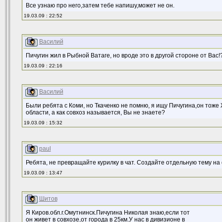
Все узнаю про него,затем тебе напишу,может не он.
19.03.09 : 22:52
Василий
Пичугин жил в Рыбной Ватаге, но вроде это в другой стороне от Вас!
19.03.09 : 22:16
Василий
Были ребята с Коми, но Ткаченко не помню, я ищу Пичугина,он тоже 
области, а как совхоз называется, Вы не знаете?
19.03.09 : 15:32
paul
Ребята, не превращайте курилку в чат. Создайте отдельную тему на
19.03.09 : 13:47
Шитов
Я Киров.обл.г.Омутнинск.Пичугина Николая знаю,если тот
он живет в совхозе,от города в 25км.У нас в дивизионе в