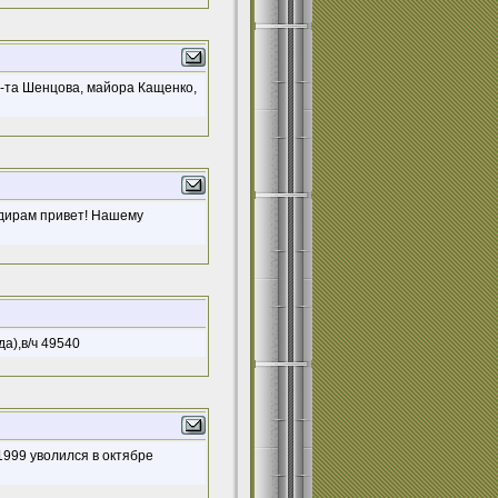
 л-та Шенцова, майора Кащенко,
андирам привет! Нашему
а),в/ч 49540
1999 уволился в октябре