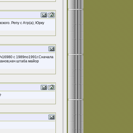
ского. Репу с Атр(а); Юрку
/ч16980 с 1989по1991г.Сначала
канов,нач штаба майор
?