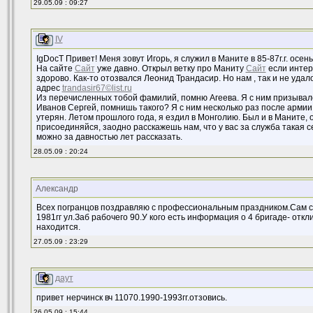
29.05.09 : 09:27
IV
IgDocT Привет! Меня зовут Игорь, я служил в Маните в 85-87г.г. осен
На сайте
Сайт
уже давно. Открыл ветку про Маниту
Сайт
если интер
здорово. Как-то отозвался Леонид Трандасир. Но нам , так и не удал
адрес
trandasir67©list.ru
Из перечисленных тобой фамилий, помню Агеева. Я с ним призывал
Иванов Сергей, помнишь такого? Я с ним несколько раз после армии
утерян. Летом прошлого года, я ездил в Монголию. Был и в Маните, 
присоединяйся, заодно расскажешь нам, что у вас за служба такая 
можно за давностью лет рассказать.
28.05.09 : 20:24
Александр
Всех погранцов поздравляю с профессиональным праздником.Сам с
1981гг ул.Заб рабочего 90.У кого есть информация о 4 бригаде- откл
находится.
27.05.09 : 23:29
даут
привет нерчинск вч 11070.1990-1993гг.отзовись.
26.05.09 : 15:44