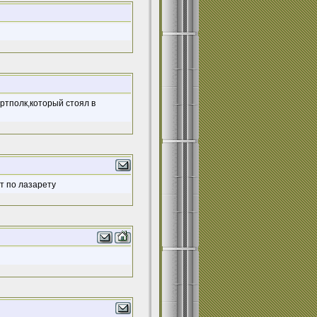
ртполк,который стоял в
ят по лазарету