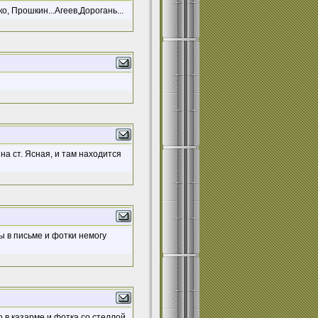
, Прошкин...Агеев,Дорогань...
на ст. Ясная, и там находится
ы в письме и фотки немогу
о в казарме и фотка со стеллой