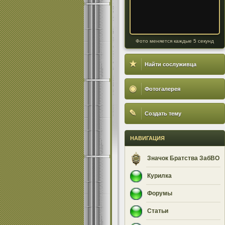
Фото меняется каждые 5 секунд
★
Найти сослуживца
◉
Фотогалерея
✎
Создать тему
НАВИГАЦИЯ
Значок Братства ЗабВО
Курилка
Форумы
Статьи