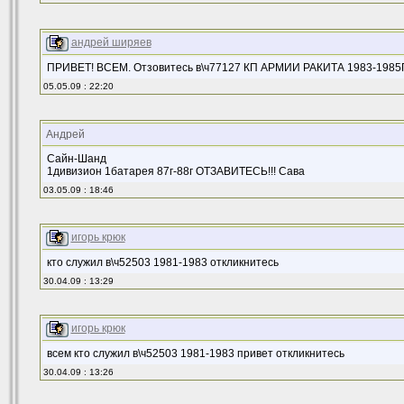
андрей ширяев
ПРИВЕТ! ВСЕМ. Отзовитесь в\ч77127 КП АРМИИ РАКИТА 1983-1985
05.05.09 : 22:20
Андрей
Сайн-Шанд
1дивизион 1батарея 87г-88г ОТЗАВИТЕСЬ!!! Сава
03.05.09 : 18:46
игорь крюк
кто служил в\ч52503 1981-1983 откликнитесь
30.04.09 : 13:29
игорь крюк
всем кто служил в\ч52503 1981-1983 привет откликнитесь
30.04.09 : 13:26