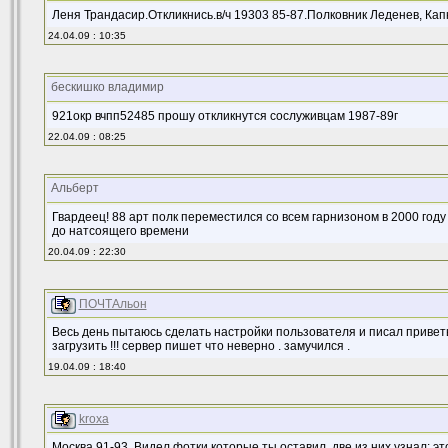
Леня Трандасир.Откликнись.в/ч 19303 85-87.Полковник Леденев, Капко
24.04.09 : 10:35
бескишко владимир
921окр вчпп52485 прошу откликнутся сослуживцам 1987-89г
22.04.09 : 08:25
Альберт
Гвардеец! 88 арт полк переместился со всем гарнизоном в 2000 году 
до натсоящего времени
20.04.09 : 22:30
ПОЧТАльон
Весь день пытаюсь сделать настройки пользователя и писал привет
загрузить !!! сервер пишет что неверно . замучился .
19.04.09 : 18:40
kroxa
Москва 91-93. Видел фотки которые ты оставил, две из них узнал: эт