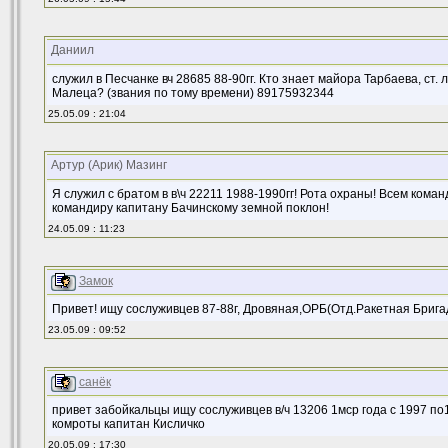
Даниил
служил в Песчанке вч 28685 88-90гг. Кто знает майора Тарбаева, ст.
Малеца? (звания по тому времени) 89175932344
25.05.09 : 21:04
Артур (Арик) Мазинг
Я служил с братом в в\ч 22211 1988-1990гг! Рота охраны! Всем ком
командиру капитану Бачинскому земной поклон!
24.05.09 : 11:23
Замок
Привет! ищу сослуживцев 87-88г, Дровяная,ОРБ(Отд.Ракетная Бригад
23.05.09 : 09:52
санёк
привет забойкальцы ищу сослуживцев в/ч 13206 1мср года с 1997 по
комроты капитан Кисличко
20.05.09 : 17:30