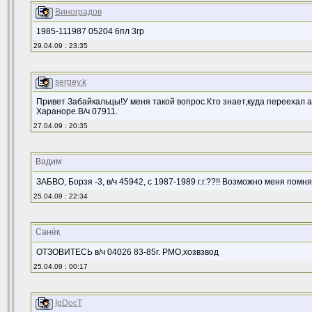
Виноградов
1985-111987 05204 6пл 3гр
29.04.09 : 23:35
sergey.k
Привет Забайкальцы!У меня такой вопрос.Кто знает,куда переехал а
Хараноре.В/ч 07911.
27.04.09 : 20:35
Вадим
ЗАБВО, Борзя -3, в/ч 45942, с 1987-1989 г.г.??!! Возможно меня помн
25.04.09 : 22:34
Санёк
ОТЗОВИТЕСЬ в/ч 04026 83-85г. РМО,хозвзвод
25.04.09 : 00:17
IgDocT