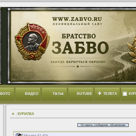
✈
▣
ФОТО
ВИДЕО
TikTok
RUTUBE
ТЕЛЕГА
КУР
КУРИЛКА
Оставить сообщение, объявление
Москва 91-93г.