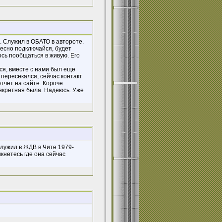
ь. Служил в ОБАТО в автороте.
есно подключайся, будет
ось пообщаться в живую. Его
ся, вместе с нами был еще
 пересекался, сейчас контакт
отчет на сайте. Короче
секретная была. Надеюсь. Уже
лужил в ЖДВ в Чите 1979-
икнетесь где она сейчас