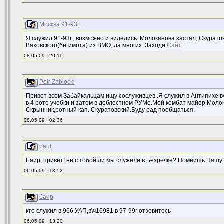
Москва 91-93г.
Я служил 91-93г., возможно и виделись. Молоканова застал, Скуратов
Ваховского(бегимота) из ВМО, да многих. Заходи
Сайт
08.05.09 : 20:11
Petr Zablocki
Привет всем Забайкальцам,ищу сослуживцев .Я служил в Антипихе в
в 4 роте учебки и затем в доблестном РУМе.Мой комбат майор Моло
Скрынник,ротный кап. Скуратовский.Буду рад пообщаться.
08.05.09 : 02:36
paul
Баир, привет! не с тобой ли мы служили в Безречке? Помнишь Пашу
06.05.09 : 13:52
баир
кто служил в 966 УАП,в\ч16981 в 97-99г отзовитесь
06.05.09 : 13:20