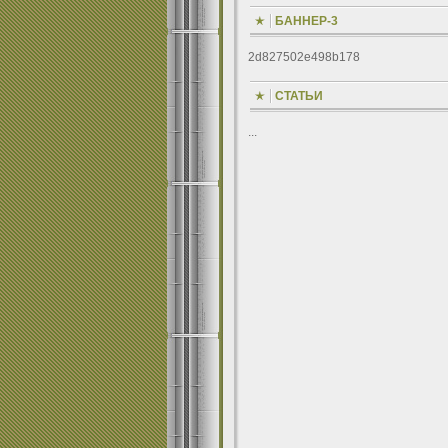
БАННЕР-3
2d827502e498b178
СТАТЬИ
...